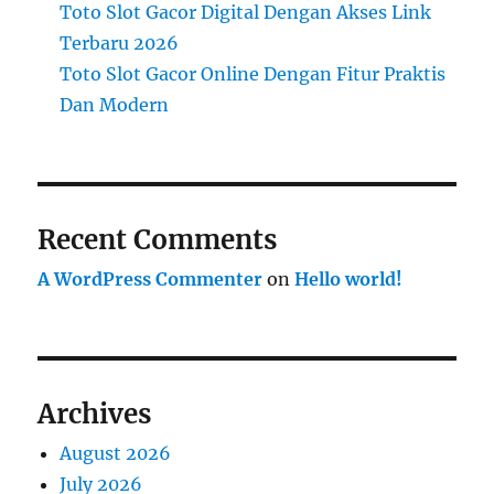
Toto Slot Gacor Digital Dengan Akses Link
Terbaru 2026
Toto Slot Gacor Online Dengan Fitur Praktis
Dan Modern
Recent Comments
A WordPress Commenter
on
Hello world!
Archives
August 2026
July 2026