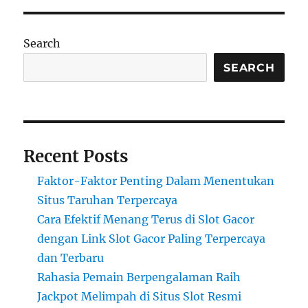
Search
SEARCH
Recent Posts
Faktor-Faktor Penting Dalam Menentukan
Situs Taruhan Terpercaya
Cara Efektif Menang Terus di Slot Gacor
dengan Link Slot Gacor Paling Terpercaya
dan Terbaru
Rahasia Pemain Berpengalaman Raih
Jackpot Melimpah di Situs Slot Resmi