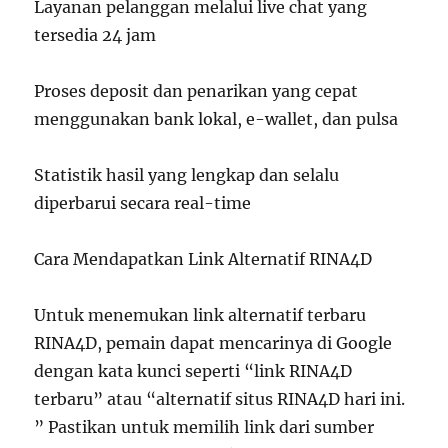
Layanan pelanggan melalui live chat yang
tersedia 24 jam
Proses deposit dan penarikan yang cepat
menggunakan bank lokal, e-wallet, dan pulsa
Statistik hasil yang lengkap dan selalu
diperbarui secara real-time
Cara Mendapatkan Link Alternatif RINA4D
Untuk menemukan link alternatif terbaru
RINA4D, pemain dapat mencarinya di Google
dengan kata kunci seperti “link RINA4D
terbaru” atau “alternatif situs RINA4D hari ini.
” Pastikan untuk memilih link dari sumber