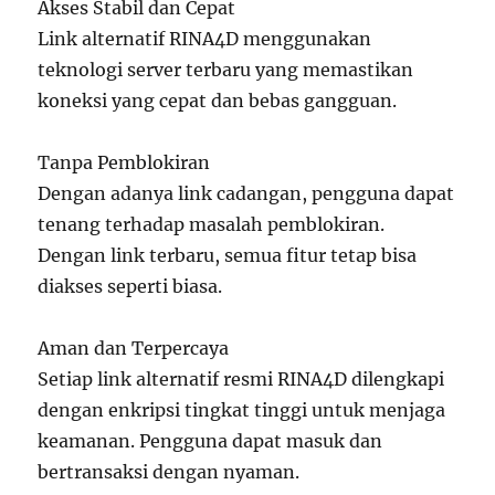
Akses Stabil dan Cepat
Link alternatif RINA4D menggunakan
teknologi server terbaru yang memastikan
koneksi yang cepat dan bebas gangguan.
Tanpa Pemblokiran
Dengan adanya link cadangan, pengguna dapat
tenang terhadap masalah pemblokiran.
Dengan link terbaru, semua fitur tetap bisa
diakses seperti biasa.
Aman dan Terpercaya
Setiap link alternatif resmi RINA4D dilengkapi
dengan enkripsi tingkat tinggi untuk menjaga
keamanan. Pengguna dapat masuk dan
bertransaksi dengan nyaman.