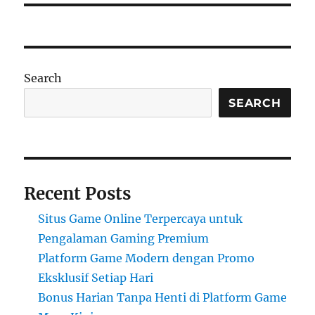
Search
SEARCH
Recent Posts
Situs Game Online Terpercaya untuk
Pengalaman Gaming Premium
Platform Game Modern dengan Promo
Eksklusif Setiap Hari
Bonus Harian Tanpa Henti di Platform Game