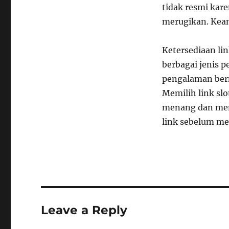
tidak resmi kar
merugikan. Keam
Ketersediaan l
berbagai jenis 
pengalaman ber
Memilih link sl
menang dan meni
link sebelum m
Leave a Reply