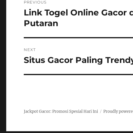
PREVIOUS
navigation
Link Togel Online Gacor 
Previous
post:
Putaran
NEXT
Situs Gacor Paling Tren
Next
post:
Jackpot Gacor: Promosi Spesial Hari Ini
Proudly powere