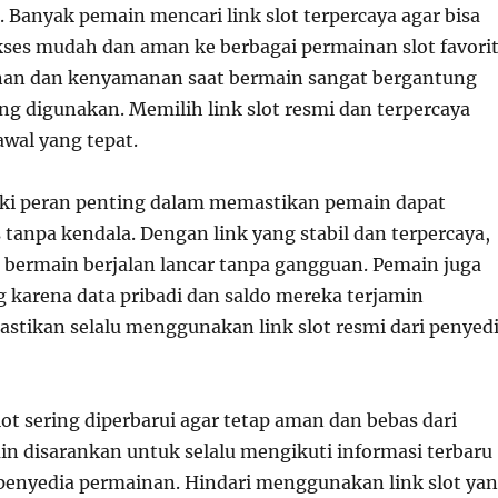
. Banyak pemain mencari link slot terpercaya agar bisa
es mudah dan aman ke berbagai permainan slot favori
an dan kenyamanan saat bermain sangat bergantung
ang digunakan. Memilih link slot resmi dan terpercaya
awal yang tepat.
iki peran penting dalam memastikan pemain dapat
tanpa kendala. Dengan link yang stabil dan terpercaya,
n bermain berjalan lancar tanpa gangguan. Pemain juga
g karena data pribadi dan saldo mereka terjamin
stikan selalu menggunakan link slot resmi dari penyed
 slot sering diperbarui agar tetap aman dan bebas dari
n disarankan untuk selalu mengikuti informasi terbaru
i penyedia permainan. Hindari menggunakan link slot ya