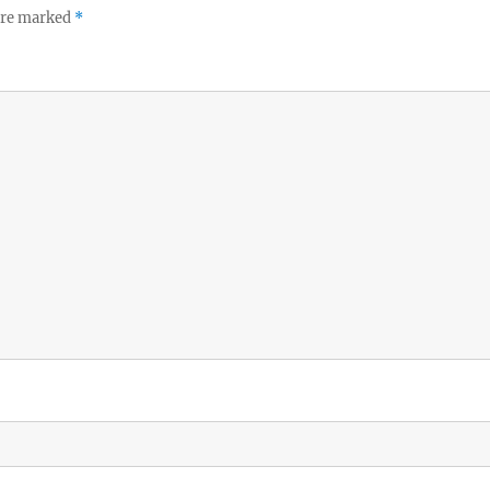
 are marked
*