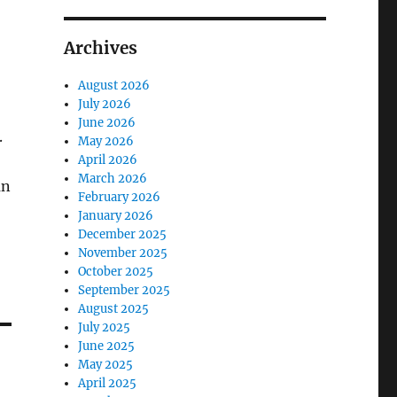
Archives
August 2026
July 2026
June 2026
.
May 2026
April 2026
March 2026
an
February 2026
January 2026
December 2025
November 2025
October 2025
September 2025
August 2025
July 2025
June 2025
May 2025
April 2025