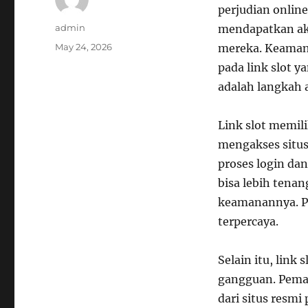
perjudian online
Author
admin
mendapatkan aks
Posted
May 24, 2026
mereka. Keaman
on
pada link slot y
adalah langkah 
Link slot memil
mengakses situs 
proses login da
bisa lebih tenan
keamanannya. Pa
terpercaya.
Selain itu, link
gangguan. Pemai
dari situs resm