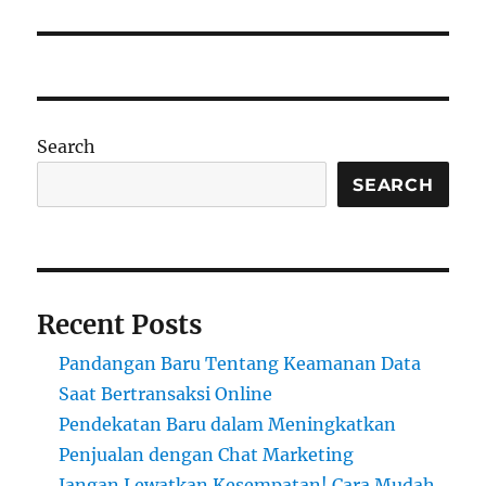
Search
SEARCH
Recent Posts
Pandangan Baru Tentang Keamanan Data
Saat Bertransaksi Online
Pendekatan Baru dalam Meningkatkan
Penjualan dengan Chat Marketing
Jangan Lewatkan Kesempatan! Cara Mudah