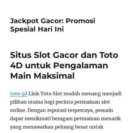
Jackpot Gacor: Promosi
Spesial Hari Ini
Situs Slot Gacor dan Toto
4D untuk Pengalaman
Main Maksimal
toto 4d
Link Toto Slot mudah menang menjadi
pilihan utama bagi pecinta permainan slot
online. Dengan reputasi terpercaya, pemain
dapat menikmati beragam permainan menarik
yang menawarkan peluang besar untuk