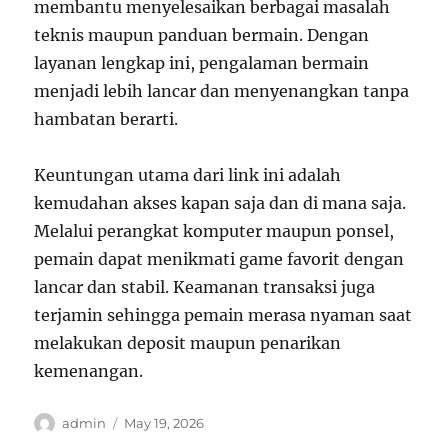
membantu menyelesaikan berbagai masalah
teknis maupun panduan bermain. Dengan
layanan lengkap ini, pengalaman bermain
menjadi lebih lancar dan menyenangkan tanpa
hambatan berarti.
Keuntungan utama dari link ini adalah
kemudahan akses kapan saja dan di mana saja.
Melalui perangkat komputer maupun ponsel,
pemain dapat menikmati game favorit dengan
lancar dan stabil. Keamanan transaksi juga
terjamin sehingga pemain merasa nyaman saat
melakukan deposit maupun penarikan
kemenangan.
Author
Posted
admin
May 19, 2026
on