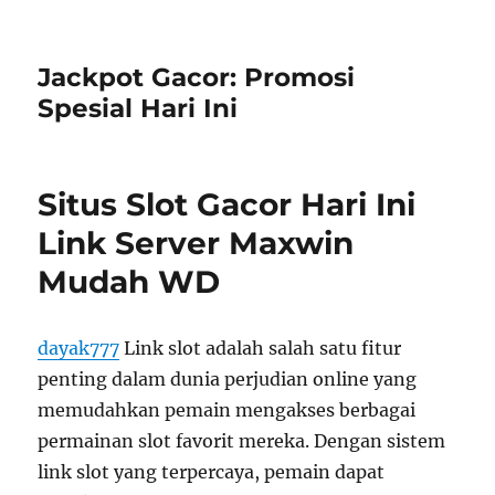
Jackpot Gacor: Promosi
Spesial Hari Ini
Situs Slot Gacor Hari Ini
Link Server Maxwin
Mudah WD
dayak777
Link slot adalah salah satu fitur
penting dalam dunia perjudian online yang
memudahkan pemain mengakses berbagai
permainan slot favorit mereka. Dengan sistem
link slot yang terpercaya, pemain dapat