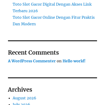
Toto Slot Gacor Digital Dengan Akses Link
Terbaru 2026
Toto Slot Gacor Online Dengan Fitur Praktis
Dan Modern
Recent Comments
A WordPress Commenter
on
Hello world!
Archives
August 2026
July 2026