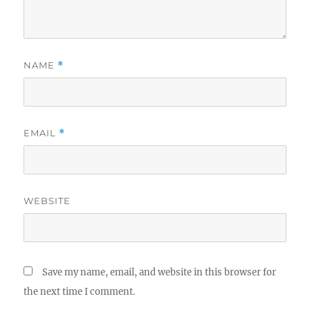
NAME
*
EMAIL
*
WEBSITE
Save my name, email, and website in this browser for
the next time I comment.