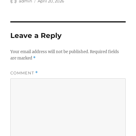
Author
Posted
admin
April 20, 2026
on
Leave a Reply
Your email address will not be published.
Required fields
are marked
*
COMMENT
*