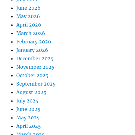
June 2026
May 2026
April 2026
March 2026
February 2026
January 2026
December 2025
November 2025
October 2025
September 2025
August 2025
July 2025
June 2025
May 2025
April 2025
March 2025