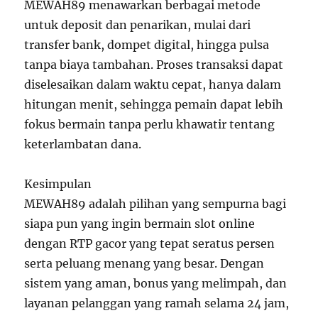
MEWAH89 menawarkan berbagai metode
untuk deposit dan penarikan, mulai dari
transfer bank, dompet digital, hingga pulsa
tanpa biaya tambahan. Proses transaksi dapat
diselesaikan dalam waktu cepat, hanya dalam
hitungan menit, sehingga pemain dapat lebih
fokus bermain tanpa perlu khawatir tentang
keterlambatan dana.
Kesimpulan
MEWAH89 adalah pilihan yang sempurna bagi
siapa pun yang ingin bermain slot online
dengan RTP gacor yang tepat seratus persen
serta peluang menang yang besar. Dengan
sistem yang aman, bonus yang melimpah, dan
layanan pelanggan yang ramah selama 24 jam,