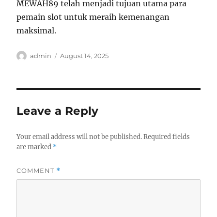
MEWAH89 telah menjadi tujuan utama para
pemain slot untuk meraih kemenangan
maksimal.
Author
Posted
admin
August 14, 2025
on
Leave a Reply
Your email address will not be published.
Required fields
are marked
*
COMMENT
*