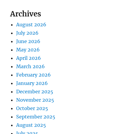
Archives
August 2026
July 2026
June 2026
May 2026
April 2026
March 2026
February 2026
January 2026
December 2025
November 2025
October 2025
September 2025
August 2025
July 2025