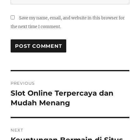
Save my name, email, and website in this browser for
the next time I comment.
Post
PREVIOUS
navigation
Slot Online Terpercaya dan
Previous
post:
Mudah Menang
NEXT
Next