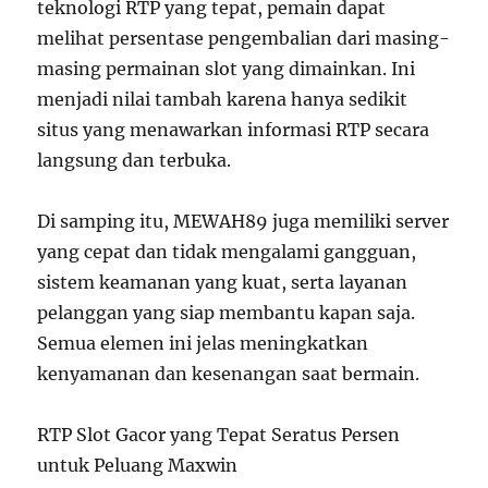
teknologi RTP yang tepat, pemain dapat
melihat persentase pengembalian dari masing-
masing permainan slot yang dimainkan. Ini
menjadi nilai tambah karena hanya sedikit
situs yang menawarkan informasi RTP secara
langsung dan terbuka.
Di samping itu, MEWAH89 juga memiliki server
yang cepat dan tidak mengalami gangguan,
sistem keamanan yang kuat, serta layanan
pelanggan yang siap membantu kapan saja.
Semua elemen ini jelas meningkatkan
kenyamanan dan kesenangan saat bermain.
RTP Slot Gacor yang Tepat Seratus Persen
untuk Peluang Maxwin