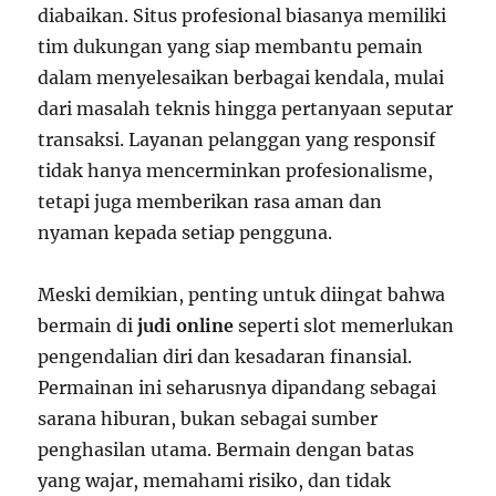
diabaikan. Situs profesional biasanya memiliki
tim dukungan yang siap membantu pemain
dalam menyelesaikan berbagai kendala, mulai
dari masalah teknis hingga pertanyaan seputar
transaksi. Layanan pelanggan yang responsif
tidak hanya mencerminkan profesionalisme,
tetapi juga memberikan rasa aman dan
nyaman kepada setiap pengguna.
Meski demikian, penting untuk diingat bahwa
bermain di
judi online
seperti slot memerlukan
pengendalian diri dan kesadaran finansial.
Permainan ini seharusnya dipandang sebagai
sarana hiburan, bukan sebagai sumber
penghasilan utama. Bermain dengan batas
yang wajar, memahami risiko, dan tidak