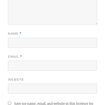
NAME
*
EMAIL
*
WEBSITE
Save my name, email, and website in this browser for