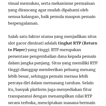
visual memukau, serta mekanisme permainan
yang dirancang agar mudah dipahami oleh
semua kalangan, baik pemula maupun pemain
berpengalaman.
Salah satu faktor utama yang menjadikan situs
slot gacor diminati adalah
tingkat RTP (Return
to Player)
yang tinggi. RTP merupakan
persentase pengembalian dana kepada pemain
dalam jangka panjang. Situs yang memiliki RTP
tinggi dianggap memberikan peluang menang
lebih besar, sehingga pemain merasa lebih
percaya diri dalam memasang taruhan. Selain
itu, banyak platform juga menyediakan fitur
transparansi dengan menampilkan nilai RTP
secara terbuka, menciptakan suasana bermain