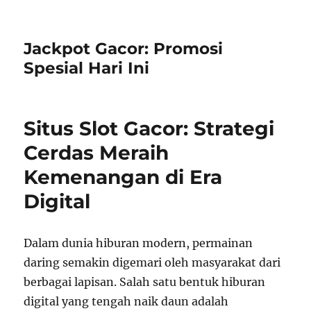
Jackpot Gacor: Promosi
Spesial Hari Ini
Situs Slot Gacor: Strategi
Cerdas Meraih
Kemenangan di Era
Digital
Dalam dunia hiburan modern, permainan
daring semakin digemari oleh masyarakat dari
berbagai lapisan. Salah satu bentuk hiburan
digital yang tengah naik daun adalah