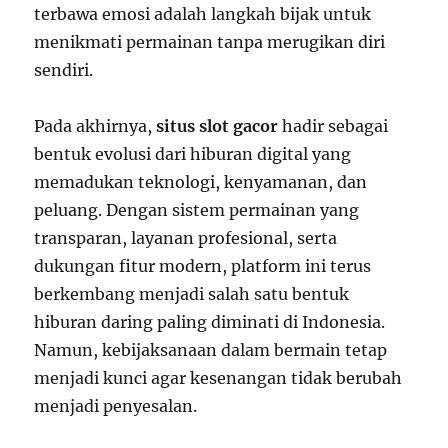
terbawa emosi adalah langkah bijak untuk
menikmati permainan tanpa merugikan diri
sendiri.
Pada akhirnya,
situs slot gacor
hadir sebagai
bentuk evolusi dari hiburan digital yang
memadukan teknologi, kenyamanan, dan
peluang. Dengan sistem permainan yang
transparan, layanan profesional, serta
dukungan fitur modern, platform ini terus
berkembang menjadi salah satu bentuk
hiburan daring paling diminati di Indonesia.
Namun, kebijaksanaan dalam bermain tetap
menjadi kunci agar kesenangan tidak berubah
menjadi penyesalan.