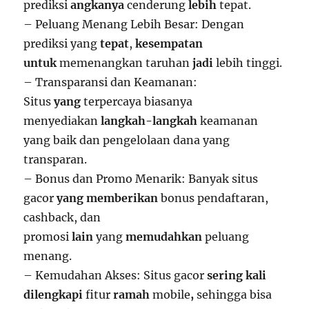
prediksi
angkanya
cenderung
lebih
tepat.
– Peluang Menang Lebih Besar: Dengan
prediksi yang
tepat
,
kesempatan
untuk
memenangkan taruhan
jadi
lebih tinggi.
– Transparansi dan Keamanan:
Situs
yang
terpercaya biasanya
menyediakan
langkah-langkah
keamanan
yang baik dan pengelolaan dana yang
transparan.
– Bonus dan Promo Menarik: Banyak situs
gacor
yang memberikan
bonus pendaftaran,
cashback, dan
promosi
lain
yang
memudahkan
peluang
menang.
– Kemudahan Akses: Situs gacor
sering kali
dilengkapi
fitur
ramah
mobile
,
sehingga bisa