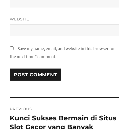
WEBSITE
Save my name, email, and website in this browser for
the next time I comment.
Post
PREVIOUS
navigation
Kunci Sukses Bermain di Situs
Previous
post:
Slot Gacor yang Banyak