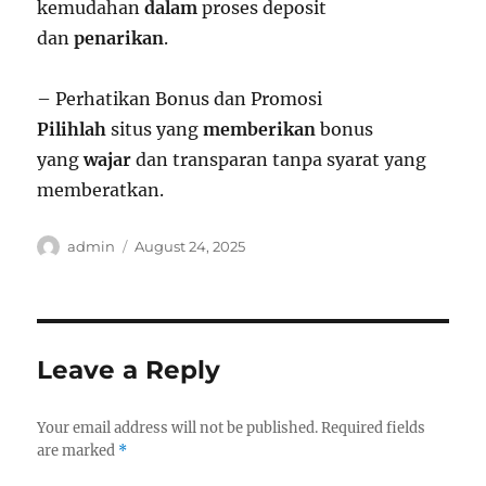
kemudahan
dalam
proses deposit
dan
penarikan
.
– Perhatikan Bonus dan Promosi
Pilihlah
situs yang
memberikan
bonus
yang
wajar
dan transparan tanpa syarat yang
memberatkan.
Author
Posted
admin
August 24, 2025
on
Leave a Reply
Your email address will not be published.
Required fields
are marked
*