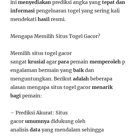
ini
menyediakan
prediksi angka yang
tepat dan
informasi
pengeluaran togel yang sering kali
mendekati
hasil
resmi.
Mengapa Memilih Situs Togel Gacor?
Memilih situs togel gacor
sangat
krusial
agar
para
pemain
memperoleh
p
engalaman bermain yang
baik
dan
menguntungkan. Berikut
adalah
beberapa
alasan mengapa situs togel gacor
menarik
bagi
pemain:
– Prediksi Akurat: Situs
gacor
umumnya
didukung oleh
analisis
data
yang mendalam sehingga