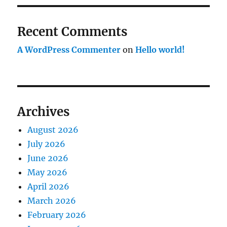
Recent Comments
A WordPress Commenter
on
Hello world!
Archives
August 2026
July 2026
June 2026
May 2026
April 2026
March 2026
February 2026