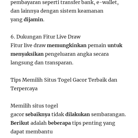
pembayaran seperti transfer bank, e-wallet,
dan lainnya dengan sistem keamanan
yang
dijamin
.
6. Dukungan Fitur Live Draw
Fitur live draw
memungkinkan
pemain
untuk
menyaksikan
pengeluaran angka secara
langsung dan transparan.
Tips Memilih Situs Togel Gacor Terbaik dan
Terpercaya
Memilih situs togel
gacor
sebaiknya
tidak
dilakukan
sembarangan.
Berikut
adalah
beberapa
tips penting yang
dapat membantu