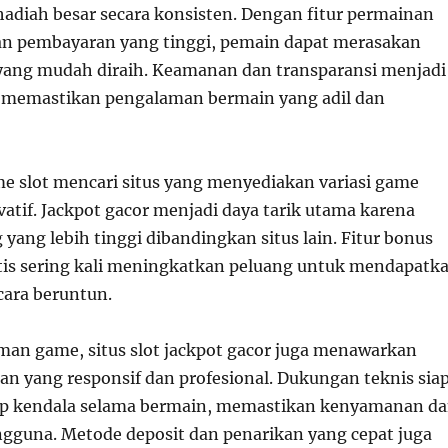
iah besar secara konsisten. Dengan fitur permainan
an pembayaran yang tinggi, pemain dapat merasakan
 yang mudah diraih. Keamanan dan transparansi menjadi
, memastikan pengalaman bermain yang adil dan
me slot mencari situs yang menyediakan variasi game
atif. Jackpot gacor menjadi daya tarik utama karena
ang lebih tinggi dibandingkan situs lain. Fitur bonus
tis sering kali meningkatkan peluang untuk mendapatk
cara beruntun.
man game, situs slot jackpot gacor juga menawarkan
an yang responsif dan profesional. Dukungan teknis sia
p kendala selama bermain, memastikan kenyamanan d
gguna. Metode deposit dan penarikan yang cepat juga