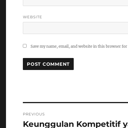
WEBSITE
Save my name, email, and website in this browser for
Post
PREVIOUS
navigation
Keunggulan Kompetitif ya
Previous