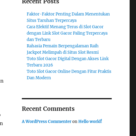
Recent Posts
Faktor-Faktor Penting Dalam Menentukan
Situs Taruhan Terpercaya
Cara Efektif Menang Terus di Slot Gacor
dengan Link Slot Gacor Paling Terpercaya
dan Terbaru
Rahasia Pemain Berpengalaman Raih
Jackpot Melimpah di Situs Slot Resmi
Toto Slot Gacor Digital Dengan Akses Link
Terbaru 2026
Toto Slot Gacor Online Dengan Fitur Praktis
Dan Modern
an
Recent Comments
p
A WordPress Commenter
on
Hello world!
an