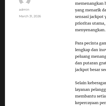
memenangkan had
Author
admin
yang menarik d
Posted
March 31, 2026
sensasi jackpot
on
prioritas utama
menyenangkan.
Para pecinta ga
lengkap dan inov
peluang menang y
dan putaran gra
jackpot besar se
Selain keberaga
layanan pelangg
membantu setia
kepercayaan pen