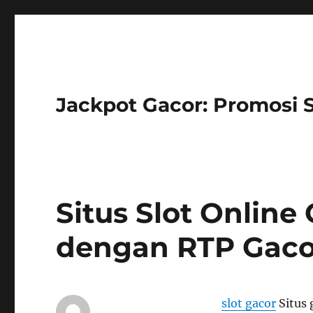
Jackpot Gacor: Promosi Sp
Situs Slot Onli
dengan RTP Gacor
slot gacor
Situs 