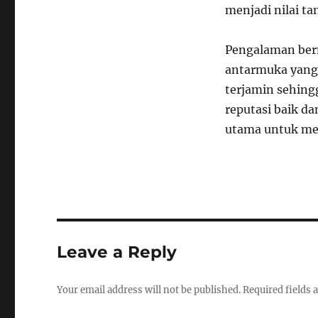
menjadi nilai t
Pengalaman berm
antarmuka yang
terjamin sehingg
reputasi baik da
utama untuk mer
Leave a Reply
Your email address will not be published.
Required fields