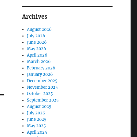
Archives
August 2026
July 2026
June 2026
May 2026
April 2026
March 2026
February 2026
January 2026
December 2025
November 2025
October 2025
September 2025
August 2025
July 2025
June 2025
May 2025
April 2025