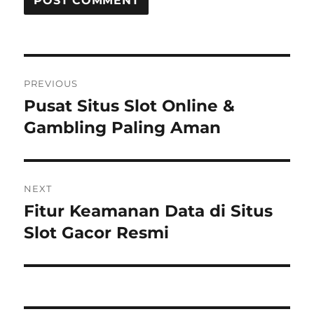
Post
PREVIOUS
navigation
Pusat Situs Slot Online &
Previous
post:
Gambling Paling Aman
NEXT
Fitur Keamanan Data di Situs
Next
post:
Slot Gacor Resmi