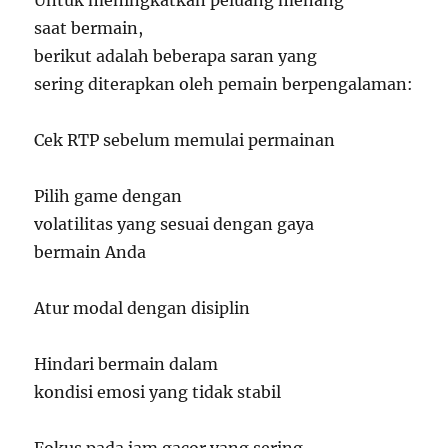
Untuk meningkatkan peluang menang
saat bermain,
berikut adalah beberapa saran yang
sering diterapkan oleh pemain berpengalaman:
Cek RTP sebelum memulai permainan
Pilih game dengan
volatilitas yang sesuai dengan gaya
bermain Anda
Atur modal dengan disiplin
Hindari bermain dalam
kondisi emosi yang tidak stabil