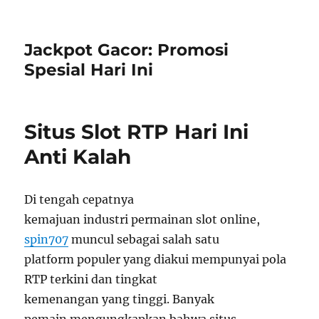
Jackpot Gacor: Promosi
Spesial Hari Ini
Situs Slot RTP Hari Ini
Anti Kalah
Di tengah cepatnya
kemajuan industri permainan slot online,
spin707
muncul sebagai salah satu
platform populer yang diakui mempunyai pola
RTP terkini dan tingkat
kemenangan yang tinggi. Banyak