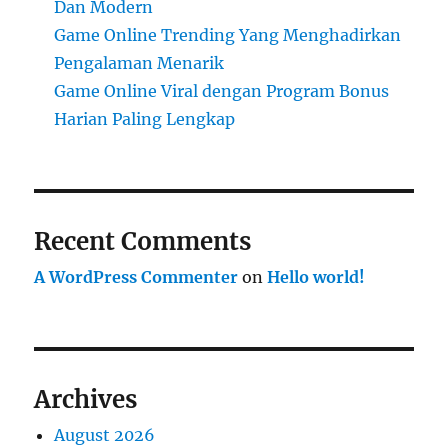
Dan Modern
Game Online Trending Yang Menghadirkan
Pengalaman Menarik
Game Online Viral dengan Program Bonus
Harian Paling Lengkap
Recent Comments
A WordPress Commenter
on
Hello world!
Archives
August 2026