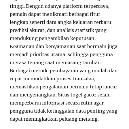
tinggi. Dengan adanya platform terpercaya,
pemain dapat menikmati berbagai fitur
lengkap seperti data angka keluaran terbaru,
prediksi akurat, dan analisis statistik yang
mendukung pengambilan keputusan.
Keamanan dan kenyamanan saat bermain juga
menjadi prioritas utama, sehingga pengguna
merasa tenang saat memasang taruhan.
Berbagai metode pembayaran yang mudah dan
cepat memudahkan proses transaksi,
memastikan pengalaman bermain tetap lancar
dan menyenangkan. Situs togel gacor selalu
memperbarui informasi secara rutin agar
pengguna tidak ketinggalan data penting yang
dapat meningkatkan peluang menang.