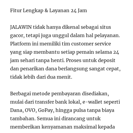
Fitur Lengkap & Layanan 24 Jam
JALAWIN tidak hanya dikenal sebagai situs
gacor, tetapi juga unggul dalam hal pelayanan.
Platform ini memiliki tim customer service
yang siap membantu setiap pemain selama 24
jam sehari tanpa henti. Proses untuk deposit
dan penarikan dana berlangsung sangat cepat,
tidak lebih dari dua menit.
Berbagai metode pembayaran disediakan,
mulai dari transfer bank lokal, e-wallet seperti
Dana, OVO, GoPay, hingga pulsa tanpa biaya
tambahan. Semua ini dirancang untuk
memberikan kenyamanan maksimal kepada