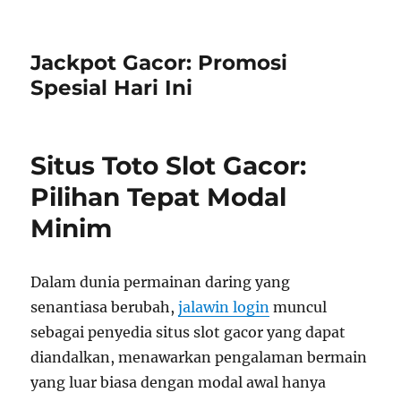
Jackpot Gacor: Promosi
Spesial Hari Ini
Situs Toto Slot Gacor:
Pilihan Tepat Modal
Minim
Dalam dunia permainan daring yang
senantiasa berubah,
jalawin login
muncul
sebagai penyedia situs slot gacor yang dapat
diandalkan, menawarkan pengalaman bermain
yang luar biasa dengan modal awal hanya