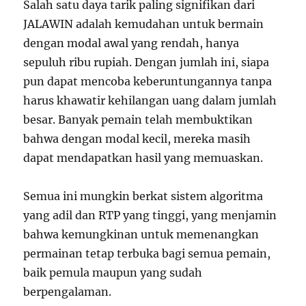
Salah satu daya tarik paling signifikan dari
JALAWIN adalah kemudahan untuk bermain
dengan modal awal yang rendah, hanya
sepuluh ribu rupiah. Dengan jumlah ini, siapa
pun dapat mencoba keberuntungannya tanpa
harus khawatir kehilangan uang dalam jumlah
besar. Banyak pemain telah membuktikan
bahwa dengan modal kecil, mereka masih
dapat mendapatkan hasil yang memuaskan.
Semua ini mungkin berkat sistem algoritma
yang adil dan RTP yang tinggi, yang menjamin
bahwa kemungkinan untuk memenangkan
permainan tetap terbuka bagi semua pemain,
baik pemula maupun yang sudah
berpengalaman.