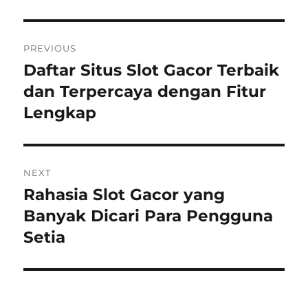
Post
PREVIOUS
navigation
Daftar Situs Slot Gacor Terbaik
Previous
post:
dan Terpercaya dengan Fitur
Lengkap
NEXT
Rahasia Slot Gacor yang
Next
post:
Banyak Dicari Para Pengguna
Setia