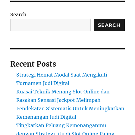
Search
SEARCH
Recent Posts
Strategi Hemat Modal Saat Mengikuti
Turnamen Judi Digital
Kuasai Teknik Menang Slot Online dan
Rasakan Sensasi Jackpot Melimpah
Pendekatan Sistematis Untuk Meningkatkan
Kemenangan Judi Digital
Tingkatkan Peluang Kemenanganmu
dengan Strategi Jitu di Slot Online Paling