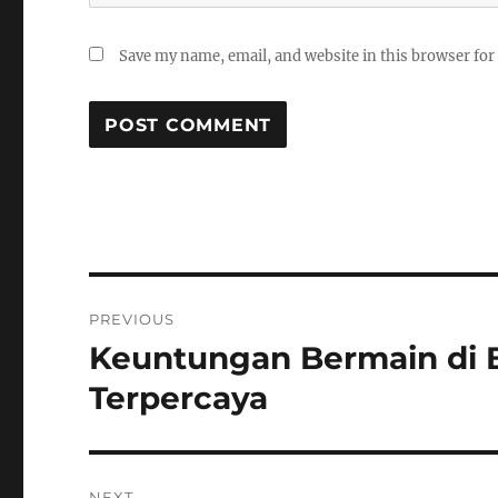
Save my name, email, and website in this browser for
Post
PREVIOUS
navigation
Keuntungan Bermain di Ba
Previous
post:
Terpercaya
NEXT