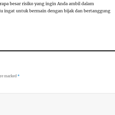
rapa besar risiko yang ingin Anda ambil dalam
lu ingat untuk bermain dengan bijak dan bertanggung
 are marked
*