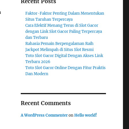
Recent Posts
n
Faktor-Faktor Penting Dalam Menentukan
Situs Taruhan Terpercaya
Cara Efektif Menang Terus di Slot Gacor
dengan Link Slot Gacor Paling Terpercaya
dan Terbaru
Rahasia Pemain Berpengalaman Raih
Jackpot Melimpah di Situs Slot Resmi
Toto Slot Gacor Digital Dengan Akses Link
Terbaru 2026
Toto Slot Gacor Online Dengan Fitur Praktis
Dan Modern
Recent Comments
A WordPress Commenter
on
Hello world!