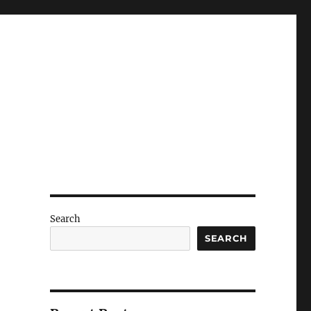
Search
SEARCH