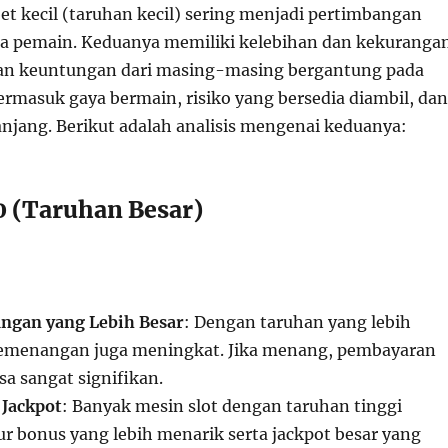
bet kecil (taruhan kecil) sering menjadi pertimbangan
ra pemain. Keduanya memiliki kelebihan dan kekuranga
dan keuntungan dari masing-masing bergantung pada
ermasuk gaya bermain, risiko yang bersedia diambil, dan
anjang. Berikut adalah analisis mengenai keduanya:
00 (Taruhan Besar)
ngan yang Lebih Besar
: Dengan taruhan yang lebih
kemenangan juga meningkat. Jika menang, pembayaran
sa sangat signifikan.
 Jackpot
: Banyak mesin slot dengan taruhan tinggi
r bonus yang lebih menarik serta jackpot besar yang