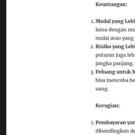
Keuntungan:
Modal yang Leb
lama dengan mod
mulai atau yang
Risiko yang Le
putaran juga le
jangka panjang.
Peluang untuk 
bisa mencoba be
uang.
Kerugian:
Pembayaran yan
dibandingkan de