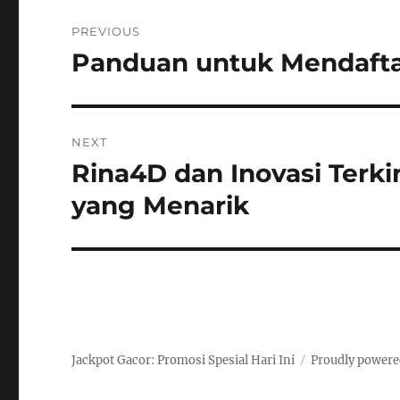
Post
PREVIOUS
navigation
Panduan untuk Mendafta
Previous
post:
NEXT
Rina4D dan Inovasi Terki
Next
post:
yang Menarik
Jackpot Gacor: Promosi Spesial Hari Ini
Proudly powere