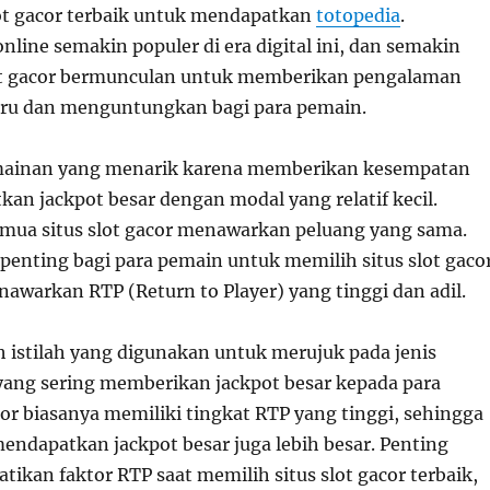
lot gacor terbaik untuk mendapatkan
totopedia
.
nline semakin populer di era digital ini, dan semakin
lot gacor bermunculan untuk memberikan pengalaman
eru dan menguntungkan bagi para pemain.
rmainan yang menarik karena memberikan kesempatan
an jackpot besar dengan modal yang relatif kecil.
mua situs slot gacor menawarkan peluang yang sama.
 penting bagi para pemain untuk memilih situs slot gaco
awarkan RTP (Return to Player) yang tinggi dan adil.
h istilah yang digunakan untuk merujuk pada jenis
yang sering memberikan jackpot besar kepada para
or biasanya memiliki tingkat RTP yang tinggi, sehingga
endapatkan jackpot besar juga lebih besar. Penting
ikan faktor RTP saat memilih situs slot gacor terbaik,