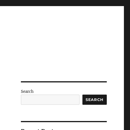
Search
SEARCH