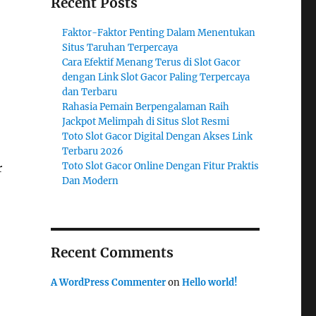
Recent Posts
Faktor-Faktor Penting Dalam Menentukan
Situs Taruhan Terpercaya
Cara Efektif Menang Terus di Slot Gacor
dengan Link Slot Gacor Paling Terpercaya
dan Terbaru
Rahasia Pemain Berpengalaman Raih
Jackpot Melimpah di Situs Slot Resmi
Toto Slot Gacor Digital Dengan Akses Link
Terbaru 2026
Toto Slot Gacor Online Dengan Fitur Praktis
r
Dan Modern
Recent Comments
A WordPress Commenter
on
Hello world!