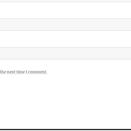
 the next time I comment.