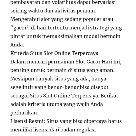
pembayaran dan volatilitas dapat bervariasi
seiring waktu dan aktivitas pemain.
Mengetahui slot yang sedang populer atau
“gacor” di hari tertentu menjadi strategi yang
pintar untuk memaksimalkan modal bermain
Anda.
Kriteria Situs Slot Online Terpercaya
Dalam mencari permainan Slot Gacor Hari Ini,
penting untuk bermain di situs yang aman.
Meskipun banyak situs yang ada, hanya
segelintir yang benar-benar bisa disebut
sebagai Situs Slot Online Terpercaya. Berikut
adalah kriteria utama yang wajib Anda
perhatikan:
Lisensi Resmi: Situs yang bisa dipercaya harus
memiliki lisensi dari badan regulasi