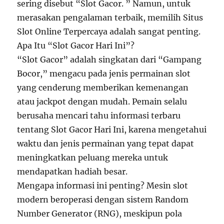
sering disebut “Slot Gacor. ” Namun, untuk
merasakan pengalaman terbaik, memilih Situs
Slot Online Terpercaya adalah sangat penting.
Apa Itu “Slot Gacor Hari Ini”?
“Slot Gacor” adalah singkatan dari “Gampang
Bocor,” mengacu pada jenis permainan slot
yang cenderung memberikan kemenangan
atau jackpot dengan mudah. Pemain selalu
berusaha mencari tahu informasi terbaru
tentang Slot Gacor Hari Ini, karena mengetahui
waktu dan jenis permainan yang tepat dapat
meningkatkan peluang mereka untuk
mendapatkan hadiah besar.
Mengapa informasi ini penting? Mesin slot
modern beroperasi dengan sistem Random
Number Generator (RNG), meskipun pola