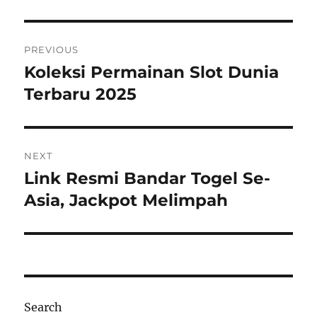
Post
PREVIOUS
navigation
Koleksi Permainan Slot Dunia
Previous
post:
Terbaru 2025
NEXT
Link Resmi Bandar Togel Se-
Next
post:
Asia, Jackpot Melimpah
Search