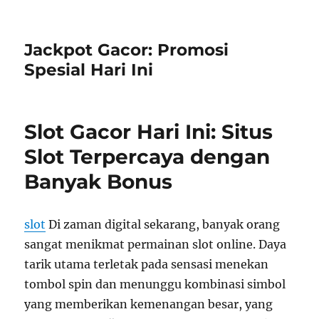
Jackpot Gacor: Promosi
Spesial Hari Ini
Slot Gacor Hari Ini: Situs
Slot Terpercaya dengan
Banyak Bonus
slot
Di zaman digital sekarang, banyak orang
sangat menikmat permainan slot online. Daya
tarik utama terletak pada sensasi menekan
tombol spin dan menunggu kombinasi simbol
yang memberikan kemenangan besar, yang