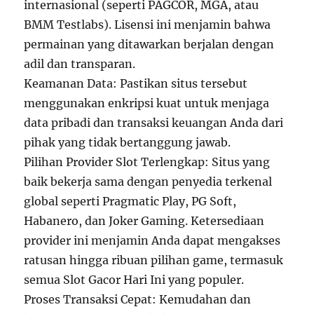
internasional (seperti PAGCOR, MGA, atau
BMM Testlabs). Lisensi ini menjamin bahwa
permainan yang ditawarkan berjalan dengan
adil dan transparan.
Keamanan Data: Pastikan situs tersebut
menggunakan enkripsi kuat untuk menjaga
data pribadi dan transaksi keuangan Anda dari
pihak yang tidak bertanggung jawab.
Pilihan Provider Slot Terlengkap: Situs yang
baik bekerja sama dengan penyedia terkenal
global seperti Pragmatic Play, PG Soft,
Habanero, dan Joker Gaming. Ketersediaan
provider ini menjamin Anda dapat mengakses
ratusan hingga ribuan pilihan game, termasuk
semua Slot Gacor Hari Ini yang populer.
Proses Transaksi Cepat: Kemudahan dan