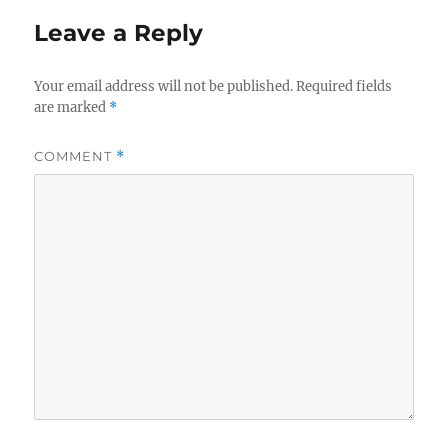
Leave a Reply
Your email address will not be published.
Required fields
are marked
*
COMMENT
*