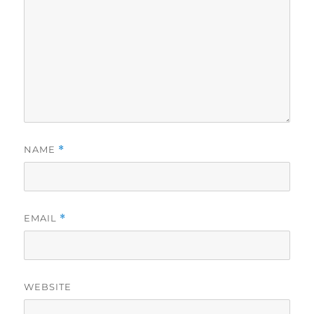
NAME
*
EMAIL
*
WEBSITE