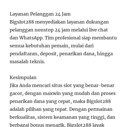
Layanan Pelanggan 24 Jam
Bigslot288 menyediakan layanan dukungan
pelanggan nonstop 24 jam melalui live chat
dan WhatsApp. Tim profesional siap membantu
semua kebutuhan pemain, mulai dari
pendaftaran, deposit, penarikan dana, hingga
masalah teknis.
Kesimpulan
Jika Anda mencari situs slot yang benar-benar
gacor, dengan maxwin yang mudah dan proses
penarikan dana yang cepat, maka Bigslot288
adalah pilihan yang tepat. Dengan permainan
berkualitas, sistem keamanan yang tinggi, dan
berbagai bonus menarik, Bigslot288 layak