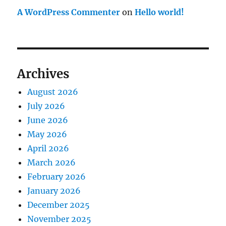
A WordPress Commenter
on
Hello world!
Archives
August 2026
July 2026
June 2026
May 2026
April 2026
March 2026
February 2026
January 2026
December 2025
November 2025