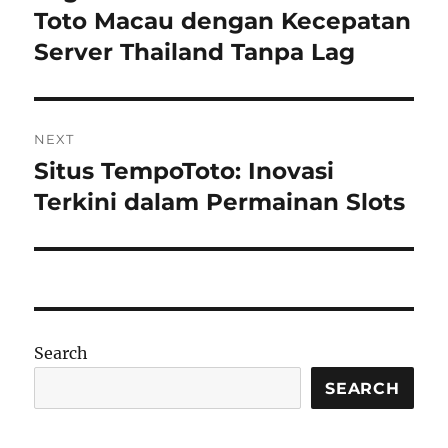
post:
Toto Macau dengan Kecepatan
Server Thailand Tanpa Lag
NEXT
Situs TempoToto: Inovasi
Next
post:
Terkini dalam Permainan Slots
Search
SEARCH