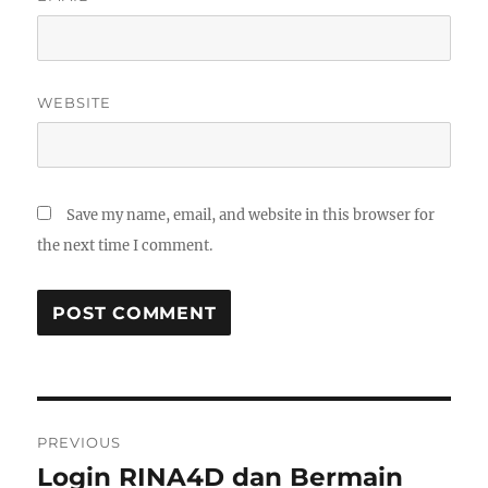
WEBSITE
Save my name, email, and website in this browser for
the next time I comment.
Post
PREVIOUS
navigation
Login RINA4D dan Bermain
Previous