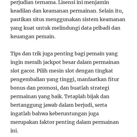
perjudian ternama. Lisensi ini menjamin
keadilan dan keamanan permainan. Selain itu,
pastikan situs menggunakan sistem keamanan
yang kuat untuk melindungi data pribadi dan
keuangan pemain.
Tips dan trik juga penting bagi pemain yang
ingin meraih jackpot besar dalam permainan
slot gacor. Pilih mesin slot dengan tingkat
pengembalian yang tinggi, manfaatkan fitur
bonus dan promosi, dan buatlah strategi
permainan yang baik. Tetaplah bijak dan
bertanggung jawab dalam berjudi, serta
ingatlah bahwa keberuntungan juga
merupakan faktor penting dalam permainan
ini.