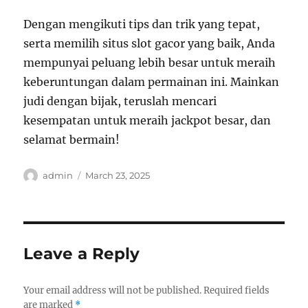
Dengan mengikuti tips dan trik yang tepat,
serta memilih situs slot gacor yang baik, Anda
mempunyai peluang lebih besar untuk meraih
keberuntungan dalam permainan ini. Mainkan
judi dengan bijak, teruslah mencari
kesempatan untuk meraih jackpot besar, dan
selamat bermain!
Author
Posted
admin
March 23, 2025
on
Leave a Reply
Your email address will not be published.
Required fields
are marked
*