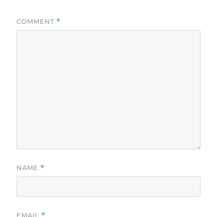
COMMENT
*
NAME
*
EMAIL
*