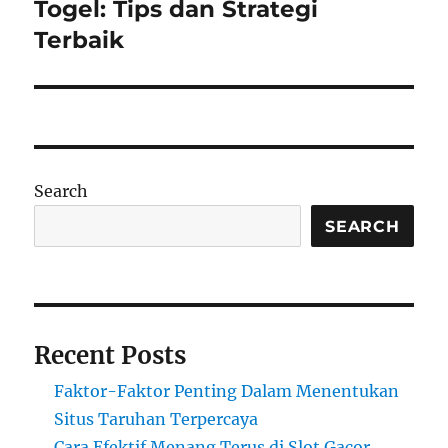
post:
Togel: Tips dan Strategi
Terbaik
Search
SEARCH
Recent Posts
Faktor-Faktor Penting Dalam Menentukan
Situs Taruhan Terpercaya
Cara Efektif Menang Terus di Slot Gacor