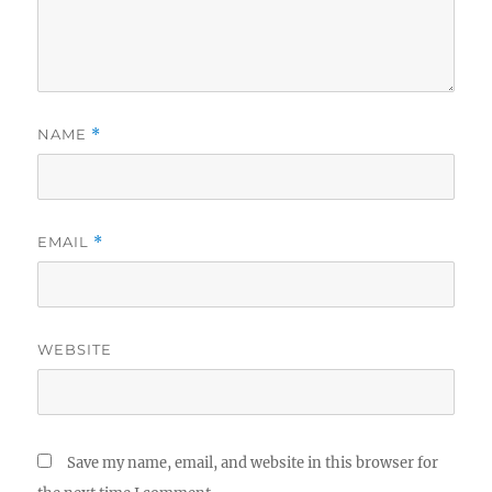
NAME
*
EMAIL
*
WEBSITE
Save my name, email, and website in this browser for