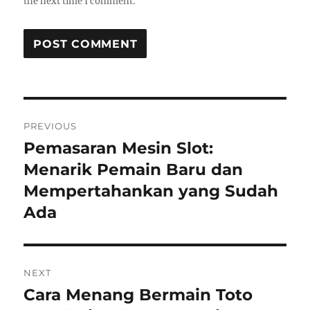
the next time I comment.
Post
PREVIOUS
navigation
Pemasaran Mesin Slot:
Previous
post:
Menarik Pemain Baru dan
Mempertahankan yang Sudah
Ada
NEXT
Cara Menang Bermain Toto
Next