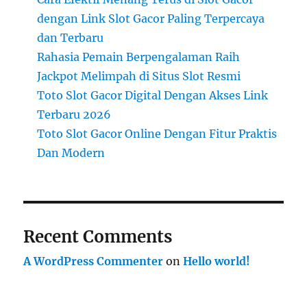
dengan Link Slot Gacor Paling Terpercaya
dan Terbaru
Rahasia Pemain Berpengalaman Raih
Jackpot Melimpah di Situs Slot Resmi
Toto Slot Gacor Digital Dengan Akses Link
Terbaru 2026
Toto Slot Gacor Online Dengan Fitur Praktis
Dan Modern
Recent Comments
A WordPress Commenter
on
Hello world!