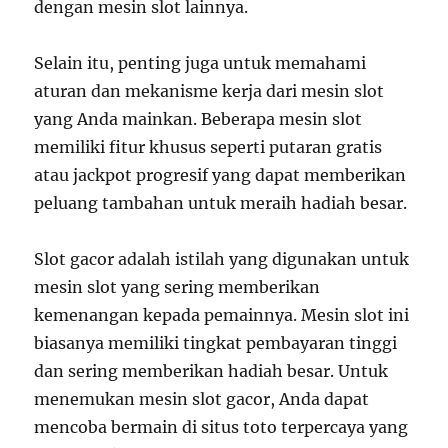
dengan mesin slot lainnya.
Selain itu, penting juga untuk memahami
aturan dan mekanisme kerja dari mesin slot
yang Anda mainkan. Beberapa mesin slot
memiliki fitur khusus seperti putaran gratis
atau jackpot progresif yang dapat memberikan
peluang tambahan untuk meraih hadiah besar.
Slot gacor adalah istilah yang digunakan untuk
mesin slot yang sering memberikan
kemenangan kepada pemainnya. Mesin slot ini
biasanya memiliki tingkat pembayaran tinggi
dan sering memberikan hadiah besar. Untuk
menemukan mesin slot gacor, Anda dapat
mencoba bermain di situs toto terpercaya yang