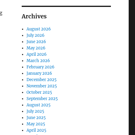
g
Archives
August 2026
July 2026
June 2026
May 2026
April 2026
March 2026
February 2026
January 2026
December 2025
November 2025
October 2025
September 2025
August 2025
July 2025
June 2025
May 2025
April 2025