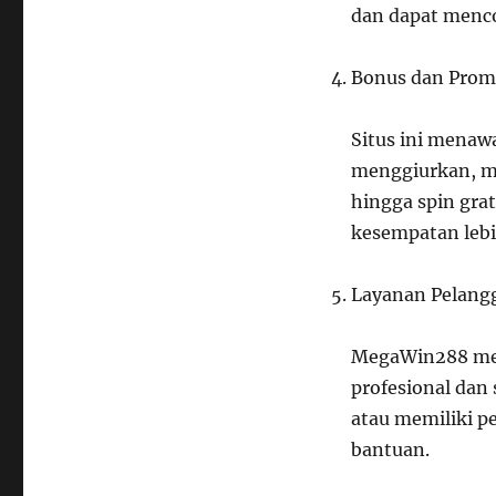
dan dapat menco
Bonus dan Prom
Situs ini menaw
menggiurkan, mu
hingga spin gra
kesempatan lebi
Layanan Pelang
MegaWin288 men
profesional dan
atau memiliki p
bantuan.