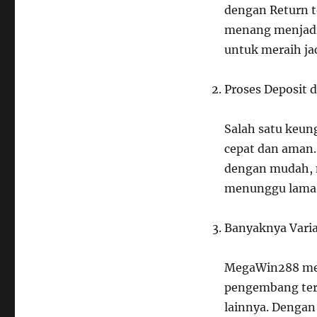
dengan Return t
menang menjadi
untuk meraih ja
Proses Deposit 
Salah satu keun
cepat dan aman.
dengan mudah, 
menunggu lama
Banyaknya Varia
MegaWin288 men
pengembang terk
lainnya. Dengan