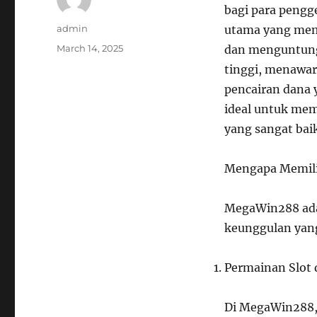
bagi para pengge
Author
admin
utama yang mem
Posted
March 14, 2025
dan menguntungk
on
tinggi, menawa
pencairan dana 
ideal untuk mem
yang sangat bai
Mengapa Memil
MegaWin288 adal
keunggulan yang
Permainan Slot 
Di MegaWin288,