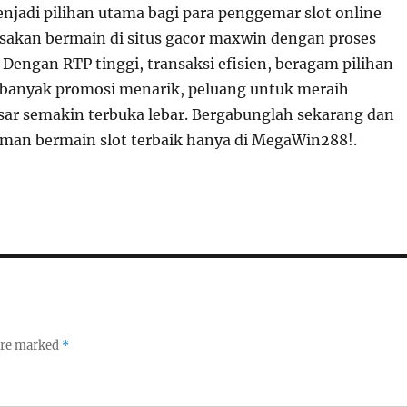
adi pilihan utama bagi para penggemar slot online
sakan bermain di situs gacor maxwin dengan proses
 Dengan RTP tinggi, transaksi efisien, beragam pilihan
banyak promosi menarik, peluang untuk meraih
r semakin terbuka lebar. Bergabunglah sekarang dan
man bermain slot terbaik hanya di MegaWin288!.
 are marked
*