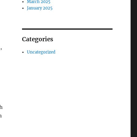
March 2025
January 2025
Categories
,
Uncategorized
ah
n