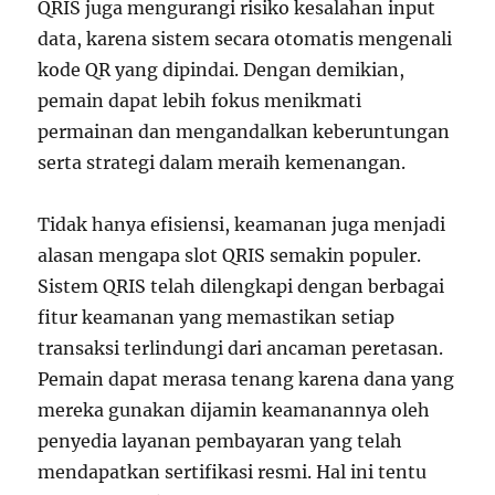
QRIS juga mengurangi risiko kesalahan input
data, karena sistem secara otomatis mengenali
kode QR yang dipindai. Dengan demikian,
pemain dapat lebih fokus menikmati
permainan dan mengandalkan keberuntungan
serta strategi dalam meraih kemenangan.
Tidak hanya efisiensi, keamanan juga menjadi
alasan mengapa slot QRIS semakin populer.
Sistem QRIS telah dilengkapi dengan berbagai
fitur keamanan yang memastikan setiap
transaksi terlindungi dari ancaman peretasan.
Pemain dapat merasa tenang karena dana yang
mereka gunakan dijamin keamanannya oleh
penyedia layanan pembayaran yang telah
mendapatkan sertifikasi resmi. Hal ini tentu