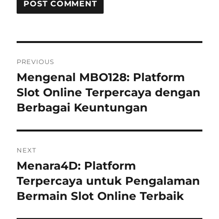
Post
PREVIOUS
navigation
Mengenal MBO128: Platform
Previous
post:
Slot Online Terpercaya dengan
Berbagai Keuntungan
NEXT
Menara4D: Platform
Next
post:
Terpercaya untuk Pengalaman
Bermain Slot Online Terbaik