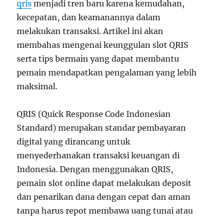
qris
menjadi tren baru karena kemudahan,
kecepatan, dan keamanannya dalam
melakukan transaksi. Artikel ini akan
membahas mengenai keunggulan slot QRIS
serta tips bermain yang dapat membantu
pemain mendapatkan pengalaman yang lebih
maksimal.
QRIS (Quick Response Code Indonesian
Standard) merupakan standar pembayaran
digital yang dirancang untuk
menyederhanakan transaksi keuangan di
Indonesia. Dengan menggunakan QRIS,
pemain slot online dapat melakukan deposit
dan penarikan dana dengan cepat dan aman
tanpa harus repot membawa uang tunai atau