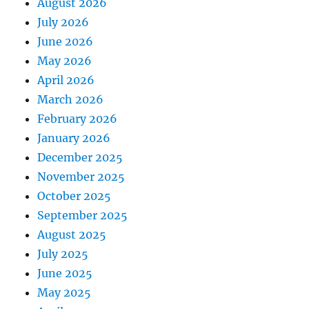
August 2026
July 2026
June 2026
May 2026
April 2026
March 2026
February 2026
January 2026
December 2025
November 2025
October 2025
September 2025
August 2025
July 2025
June 2025
May 2025