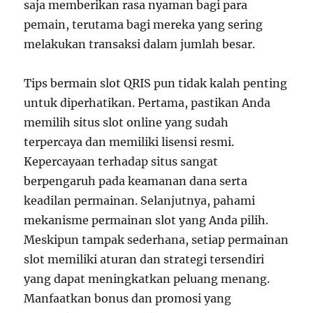
saja memberikan rasa nyaman bagi para
pemain, terutama bagi mereka yang sering
melakukan transaksi dalam jumlah besar.
Tips bermain slot QRIS pun tidak kalah penting
untuk diperhatikan. Pertama, pastikan Anda
memilih situs slot online yang sudah
terpercaya dan memiliki lisensi resmi.
Kepercayaan terhadap situs sangat
berpengaruh pada keamanan dana serta
keadilan permainan. Selanjutnya, pahami
mekanisme permainan slot yang Anda pilih.
Meskipun tampak sederhana, setiap permainan
slot memiliki aturan dan strategi tersendiri
yang dapat meningkatkan peluang menang.
Manfaatkan bonus dan promosi yang