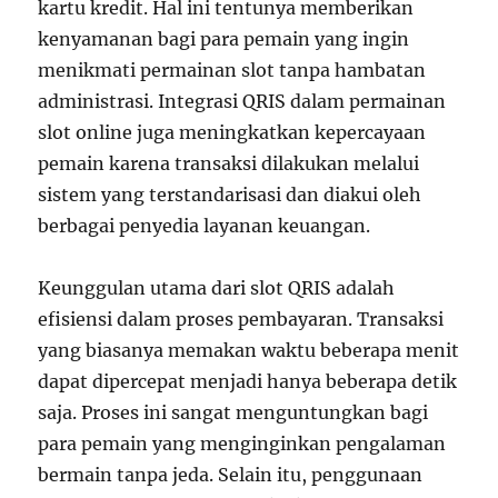
kartu kredit. Hal ini tentunya memberikan
kenyamanan bagi para pemain yang ingin
menikmati permainan slot tanpa hambatan
administrasi. Integrasi QRIS dalam permainan
slot online juga meningkatkan kepercayaan
pemain karena transaksi dilakukan melalui
sistem yang terstandarisasi dan diakui oleh
berbagai penyedia layanan keuangan.
Keunggulan utama dari slot QRIS adalah
efisiensi dalam proses pembayaran. Transaksi
yang biasanya memakan waktu beberapa menit
dapat dipercepat menjadi hanya beberapa detik
saja. Proses ini sangat menguntungkan bagi
para pemain yang menginginkan pengalaman
bermain tanpa jeda. Selain itu, penggunaan