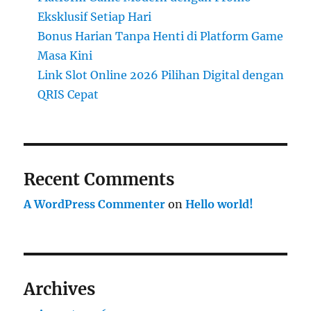
Eksklusif Setiap Hari
Bonus Harian Tanpa Henti di Platform Game
Masa Kini
Link Slot Online 2026 Pilihan Digital dengan
QRIS Cepat
Recent Comments
A WordPress Commenter
on
Hello world!
Archives