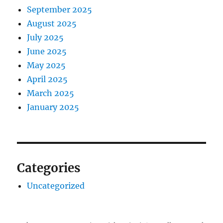
September 2025
August 2025
July 2025
June 2025
May 2025
April 2025
March 2025
January 2025
Categories
Uncategorized