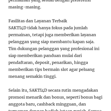
permainan yang sesuai dengan preferensi
masing-masing.
Fasilitas dan Layanan Terbaik
SAKTI4D tidak hanya fokus pada jumlah
permainan, tetapi juga memberikan layanan
pelanggan yang siap membantu kapan saja.
Tim dukungan pelanggan yang profesional ini
siap memberikan panduan mulai dari
pendaftaran, deposit, penarikan, hingga
memberikan tips bermain slot agar peluang
menang semakin tinggi.
Selain itu, SAKTI4D secara rutin mengadakan
promosi menarik dan bonus, seperti bonus bagi
anggota baru, cashback mingguan, dan