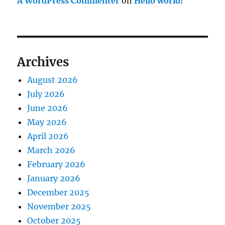
A WordPress Commenter
on
Hello world!
Archives
August 2026
July 2026
June 2026
May 2026
April 2026
March 2026
February 2026
January 2026
December 2025
November 2025
October 2025