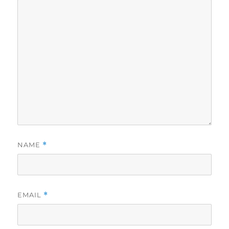
NAME
*
EMAIL
*