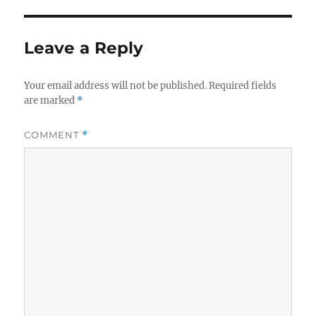
Leave a Reply
Your email address will not be published.
Required fields
are marked
*
COMMENT
*