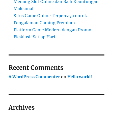
Menang Slot Online dan Raih Keuntungan
Maksimal
Situs Game Online Terpercaya untuk
Pengalaman Gaming Premium
Platform Game Modern dengan Promo
Eksklusif Setiap Hari
Recent Comments
A WordPress Commenter
on
Hello world!
Archives