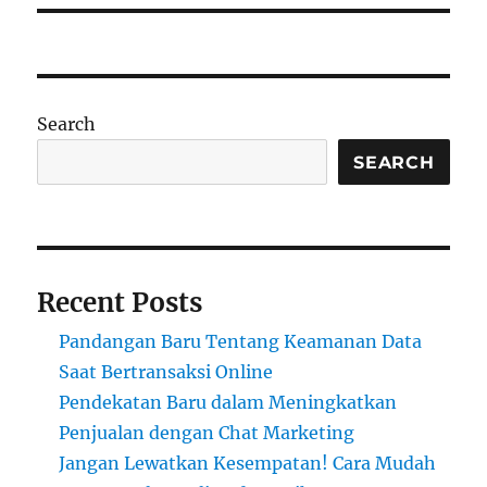
Search
SEARCH
Recent Posts
Pandangan Baru Tentang Keamanan Data
Saat Bertransaksi Online
Pendekatan Baru dalam Meningkatkan
Penjualan dengan Chat Marketing
Jangan Lewatkan Kesempatan! Cara Mudah