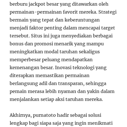
berburu jackpot besar yang ditawarkan oleh
permainan-permainan favorit mereka. Strategi
bermain yang tepat dan keberuntungan
menjadi faktor penting dalam mencapai target
tersebut. Situs ini juga menyediakan berbagai
bonus dan promosi menarik yang mampu
meningkatkan modal taruhan sekaligus
memperbesar peluang mendapatkan
kemenangan besar. Inovasi teknologi yang
diterapkan memastikan permainan
berlangsung adil dan transparan, sehingga
pemain merasa lebih nyaman dan yakin dalam
menjalankan setiap aksi taruhan mereka.
Akhirnya, purnatoto hadir sebagai solusi
lengkap bagi siapa saja yang ingin menikmati