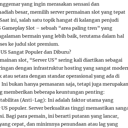
enggemar yang ingin merasakan sensasi dan
iah besar, memilih server permainan slot yang tepat
Saat ini, salah satu topik hangat di kalangan penjudi
S Gameplay Slot – sebuah “area paling tren” yang
galaman bermain yang lebih baik, terutama dalam hal
ses ke judul slot premium.
US Sangat Populer dan Diburu?
ainan slot, “Server US” sering kali diartikan sebagai
aringan dengan infrastruktur hosting yang sangat moder
k atau setara dengan standar operasional yang ada di
. Ini bukan hanya pemasaran saja, tetapi juga merupaka
ng memberikan beberapa keuntungan penting:
abilitas (Anti-Lag): Ini adalah faktor utama yang
US populer. Server berkualitas tinggi memastikan sang
i. Bagi para pemain, ini berarti putaran yang lancar,
yang cepat, dan minimnya penundaan atau lag yang