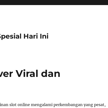
esial Hari Ini
ver Viral dan
nan slot online mengalami perkembangan yang pesat,