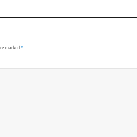
 are marked
*