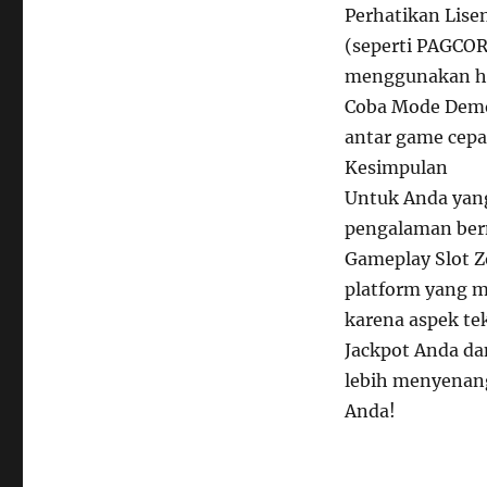
Perhatikan Lisen
(seperti PAGCOR
menggunakan hos
Coba Mode Demo:
antar game cepa
Kesimpulan
Untuk Anda yan
pengalaman berm
Gameplay Slot Zo
platform yang m
karena aspek te
Jackpot Anda da
lebih menyenan
Anda!