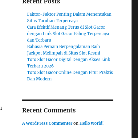
Recent Posts
Faktor-Faktor Penting Dalam Menentukan
Situs Taruhan Terpercaya
Cara Efektif Menang Terus di Slot Gacor
dengan Link Slot Gacor Paling Terpercaya
dan Terbaru
Rahasia Pemain Berpengalaman Raih
Jackpot Melimpah di Situs Slot Resmi
Toto Slot Gacor Digital Dengan Akses Link
Terbaru 2026
Toto Slot Gacor Online Dengan Fitur Praktis
Dan Modern
i
Recent Comments
A WordPress Commenter
on
Hello world!