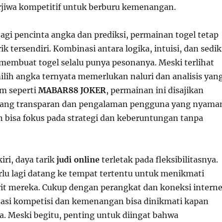
jiwa kompetitif untuk berburu kemenangan.
agi pencinta angka dan prediksi, permainan togel tetap
ik tersendiri. Kombinasi antara logika, intuisi, dan sedik
embuat togel selalu punya pesonanya. Meski terlihat
lih angka ternyata memerlukan naluri dan analisis yan
rm seperti
MABAR88 JOKER
, permainan ini disajikan
yang transparan dan pengalaman pengguna yang nyama
 bisa fokus pada strategi dan keberuntungan tanpa
iri, daya tarik
judi online
terletak pada fleksibilitasnya.
rlu lagi datang ke tempat tertentu untuk menikmati
it mereka. Cukup dengan perangkat dan koneksi interne
nsasi kompetisi dan kemenangan bisa dinikmati kapan
ja. Meski begitu, penting untuk diingat bahwa