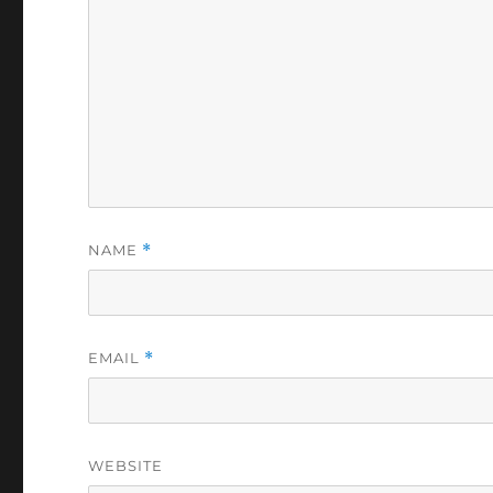
NAME
*
EMAIL
*
WEBSITE