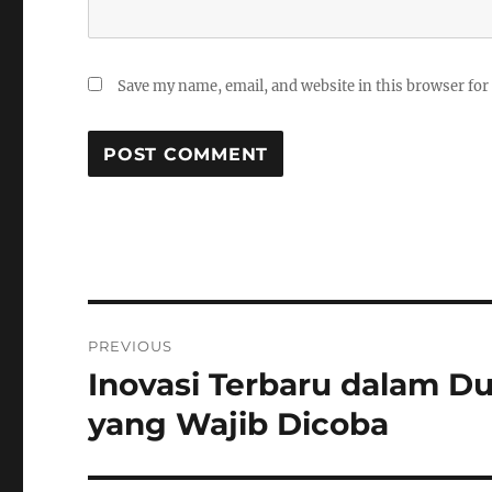
Save my name, email, and website in this browser for
Post
PREVIOUS
navigation
Inovasi Terbaru dalam Dun
Previous
post:
yang Wajib Dicoba