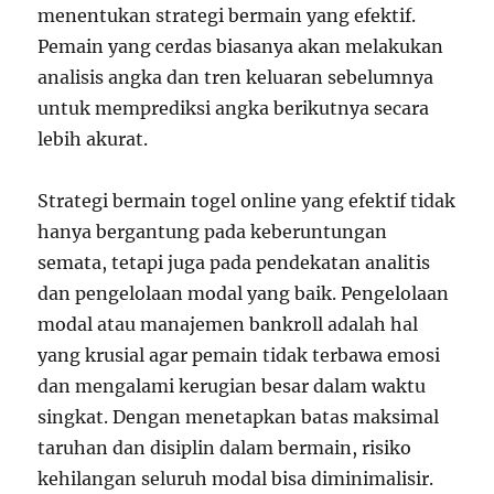
menentukan strategi bermain yang efektif.
Pemain yang cerdas biasanya akan melakukan
analisis angka dan tren keluaran sebelumnya
untuk memprediksi angka berikutnya secara
lebih akurat.
Strategi bermain togel online yang efektif tidak
hanya bergantung pada keberuntungan
semata, tetapi juga pada pendekatan analitis
dan pengelolaan modal yang baik. Pengelolaan
modal atau manajemen bankroll adalah hal
yang krusial agar pemain tidak terbawa emosi
dan mengalami kerugian besar dalam waktu
singkat. Dengan menetapkan batas maksimal
taruhan dan disiplin dalam bermain, risiko
kehilangan seluruh modal bisa diminimalisir.