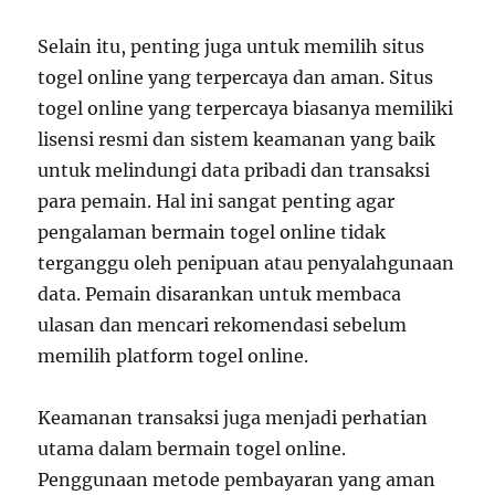
Selain itu, penting juga untuk memilih situs
togel online yang terpercaya dan aman. Situs
togel online yang terpercaya biasanya memiliki
lisensi resmi dan sistem keamanan yang baik
untuk melindungi data pribadi dan transaksi
para pemain. Hal ini sangat penting agar
pengalaman bermain togel online tidak
terganggu oleh penipuan atau penyalahgunaan
data. Pemain disarankan untuk membaca
ulasan dan mencari rekomendasi sebelum
memilih platform togel online.
Keamanan transaksi juga menjadi perhatian
utama dalam bermain togel online.
Penggunaan metode pembayaran yang aman