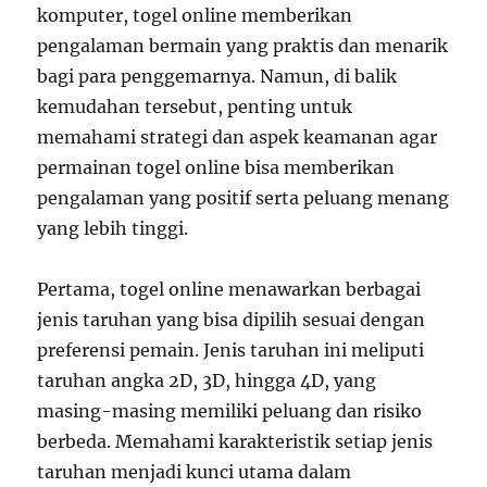
komputer, togel online memberikan
pengalaman bermain yang praktis dan menarik
bagi para penggemarnya. Namun, di balik
kemudahan tersebut, penting untuk
memahami strategi dan aspek keamanan agar
permainan togel online bisa memberikan
pengalaman yang positif serta peluang menang
yang lebih tinggi.
Pertama, togel online menawarkan berbagai
jenis taruhan yang bisa dipilih sesuai dengan
preferensi pemain. Jenis taruhan ini meliputi
taruhan angka 2D, 3D, hingga 4D, yang
masing-masing memiliki peluang dan risiko
berbeda. Memahami karakteristik setiap jenis
taruhan menjadi kunci utama dalam