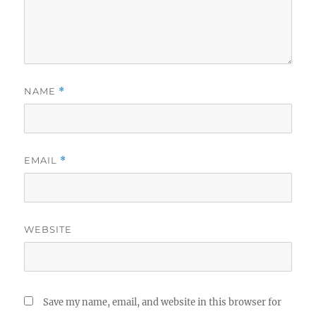
NAME
*
EMAIL
*
WEBSITE
Save my name, email, and website in this browser for