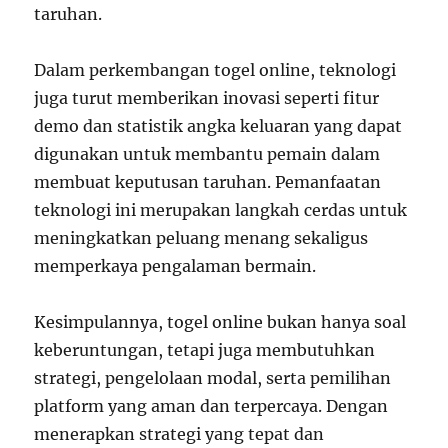
taruhan.
Dalam perkembangan togel online, teknologi
juga turut memberikan inovasi seperti fitur
demo dan statistik angka keluaran yang dapat
digunakan untuk membantu pemain dalam
membuat keputusan taruhan. Pemanfaatan
teknologi ini merupakan langkah cerdas untuk
meningkatkan peluang menang sekaligus
memperkaya pengalaman bermain.
Kesimpulannya, togel online bukan hanya soal
keberuntungan, tetapi juga membutuhkan
strategi, pengelolaan modal, serta pemilihan
platform yang aman dan terpercaya. Dengan
menerapkan strategi yang tepat dan