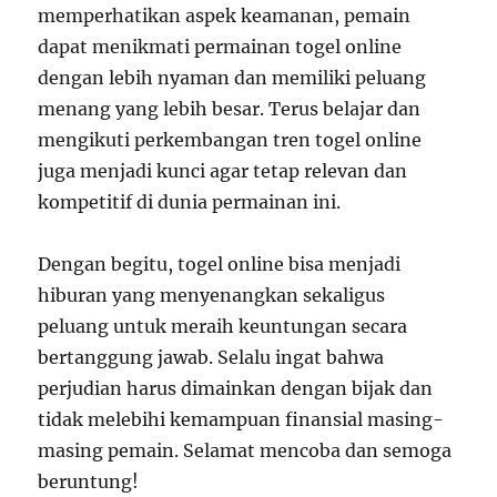
memperhatikan aspek keamanan, pemain
dapat menikmati permainan togel online
dengan lebih nyaman dan memiliki peluang
menang yang lebih besar. Terus belajar dan
mengikuti perkembangan tren togel online
juga menjadi kunci agar tetap relevan dan
kompetitif di dunia permainan ini.
Dengan begitu, togel online bisa menjadi
hiburan yang menyenangkan sekaligus
peluang untuk meraih keuntungan secara
bertanggung jawab. Selalu ingat bahwa
perjudian harus dimainkan dengan bijak dan
tidak melebihi kemampuan finansial masing-
masing pemain. Selamat mencoba dan semoga
beruntung!