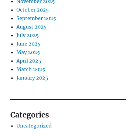
November 2025
October 2025
September 2025
August 2025
July 2025
June 2025
May 2025
April 2025
March 2025
January 2025
Categories
Uncategorized