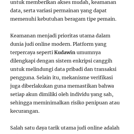
untuk memberikan akses mudah, keamanan
data, serta variasi permainan yang dapat
memenuhi kebutuhan beragam tipe pemain.
Keamanan menjadi prioritas utama dalam
dunia judi online modern. Platform yang
terpercaya seperti
Kudawin
umumnya
dilengkapi dengan sistem enkripsi canggih
untuk melindungi data pribadi dan transaksi
pengguna. Selain itu, mekanisme verifikasi
juga diberlakukan guna memastikan bahwa
setiap akun dimiliki oleh individu yang sah,
sehingga meminimalkan risiko penipuan atau
kecurangan.
Salah satu daya tarik utama judi online adalah