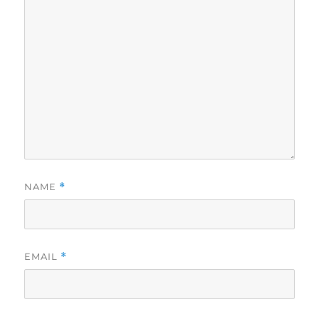
NAME
*
EMAIL
*