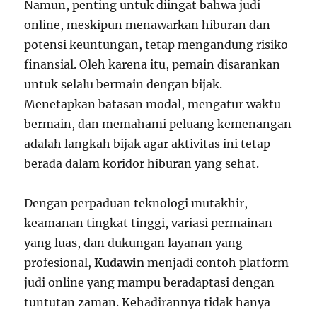
Namun, penting untuk diingat bahwa judi
online, meskipun menawarkan hiburan dan
potensi keuntungan, tetap mengandung risiko
finansial. Oleh karena itu, pemain disarankan
untuk selalu bermain dengan bijak.
Menetapkan batasan modal, mengatur waktu
bermain, dan memahami peluang kemenangan
adalah langkah bijak agar aktivitas ini tetap
berada dalam koridor hiburan yang sehat.
Dengan perpaduan teknologi mutakhir,
keamanan tingkat tinggi, variasi permainan
yang luas, dan dukungan layanan yang
profesional,
Kudawin
menjadi contoh platform
judi online yang mampu beradaptasi dengan
tuntutan zaman. Kehadirannya tidak hanya