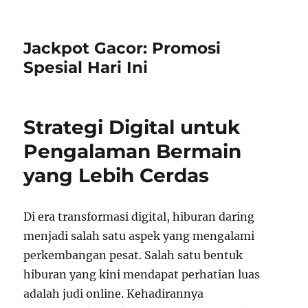
Jackpot Gacor: Promosi
Spesial Hari Ini
Strategi Digital untuk
Pengalaman Bermain
yang Lebih Cerdas
Di era transformasi digital, hiburan daring
menjadi salah satu aspek yang mengalami
perkembangan pesat. Salah satu bentuk
hiburan yang kini mendapat perhatian luas
adalah judi online. Kehadirannya