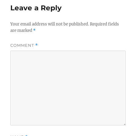
Leave a Reply
Your email address will not be published.
Required fields
are marked
*
COMMENT
*