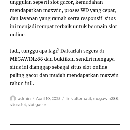
unggulan seperti slot gacor, kemudahan
mendapatkan maxwin, proses WD yang cepat,
dan layanan yang ramah serta responsif, situs
ini menjadi tempat terbaik untuk bermain slot
online.
Jadi, tunggu apa lagi? Daftarlah segera di
MEGAWIN288 dan buktikan sendiri mengapa
situs ini dianggap sebagai situs slot online
paling gacor dan mudah mendapatkan maxwin
tahun ini!.
Author
Posted
Tags
admin
April 10, 2025
link alternatif
,
megawin288
,
on
situs slot
,
slot gacor