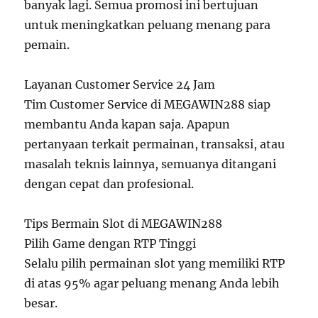
banyak lagi. Semua promosi ini bertujuan
untuk meningkatkan peluang menang para
pemain.
Layanan Customer Service 24 Jam
Tim Customer Service di MEGAWIN288 siap
membantu Anda kapan saja. Apapun
pertanyaan terkait permainan, transaksi, atau
masalah teknis lainnya, semuanya ditangani
dengan cepat dan profesional.
Tips Bermain Slot di MEGAWIN288
Pilih Game dengan RTP Tinggi
Selalu pilih permainan slot yang memiliki RTP
di atas 95% agar peluang menang Anda lebih
besar.