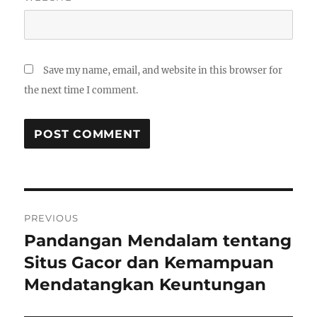
Save my name, email, and website in this browser for
the next time I comment.
Post
PREVIOUS
navigation
Pandangan Mendalam tentang
Previous
post:
Situs Gacor dan Kemampuan
Mendatangkan Keuntungan