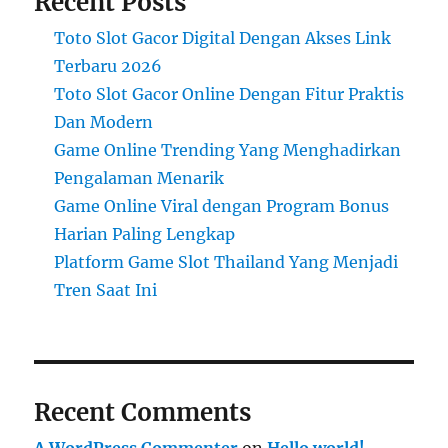
Recent Posts
Toto Slot Gacor Digital Dengan Akses Link
Terbaru 2026
Toto Slot Gacor Online Dengan Fitur Praktis
Dan Modern
Game Online Trending Yang Menghadirkan
Pengalaman Menarik
Game Online Viral dengan Program Bonus
Harian Paling Lengkap
Platform Game Slot Thailand Yang Menjadi
Tren Saat Ini
Recent Comments