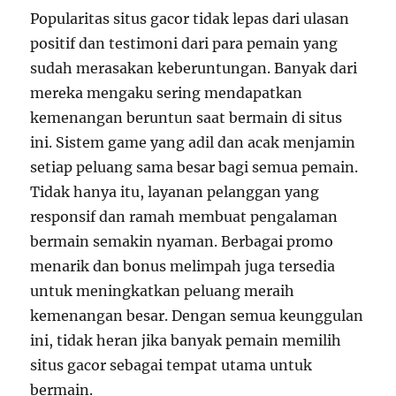
Popularitas situs gacor tidak lepas dari ulasan
positif dan testimoni dari para pemain yang
sudah merasakan keberuntungan. Banyak dari
mereka mengaku sering mendapatkan
kemenangan beruntun saat bermain di situs
ini. Sistem game yang adil dan acak menjamin
setiap peluang sama besar bagi semua pemain.
Tidak hanya itu, layanan pelanggan yang
responsif dan ramah membuat pengalaman
bermain semakin nyaman. Berbagai promo
menarik dan bonus melimpah juga tersedia
untuk meningkatkan peluang meraih
kemenangan besar. Dengan semua keunggulan
ini, tidak heran jika banyak pemain memilih
situs gacor sebagai tempat utama untuk
bermain.