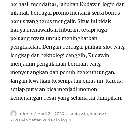
berhasil mendaftar, lakukan Kudawin login dan
nikmati berbagai promo menarik serta bonus
bonus yang terus mengalir. Situs ini tidak
hanya menawarkan hiburan, tetapi juga
peluang nyata untuk meningkatkan
penghasilan. Dengan berbagai pilihan slot yang
lengkap dan teknologi canggih, Kudawin
menjamin pengalaman bermain yang
menyenangkan dan penuh keberuntungan.
Jangan lewatkan kesempatan emas ini, karena
setiap putaran bisa menjadi momen
kemenangan besar yang selama ini diimpikan.
Author
Posted
Tags
admin
April 24, 2026
kuda win
,
kudawin
,
on
kudawin daftar
,
kudawin login