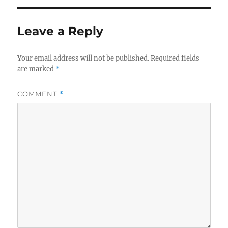
Leave a Reply
Your email address will not be published.
Required fields
are marked
*
COMMENT
*