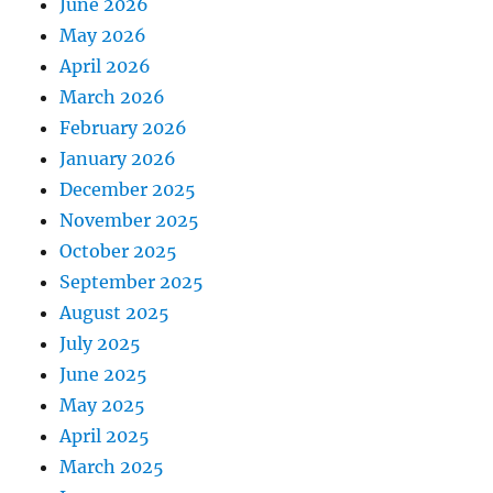
June 2026
May 2026
April 2026
March 2026
February 2026
January 2026
December 2025
November 2025
October 2025
September 2025
August 2025
July 2025
June 2025
May 2025
April 2025
March 2025