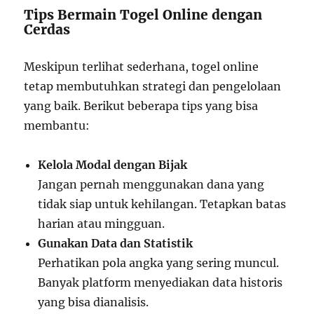
Tips Bermain Togel Online dengan
Cerdas
Meskipun terlihat sederhana, togel online
tetap membutuhkan strategi dan pengelolaan
yang baik. Berikut beberapa tips yang bisa
membantu:
Kelola Modal dengan Bijak
Jangan pernah menggunakan dana yang
tidak siap untuk kehilangan. Tetapkan batas
harian atau mingguan.
Gunakan Data dan Statistik
Perhatikan pola angka yang sering muncul.
Banyak platform menyediakan data historis
yang bisa dianalisis.