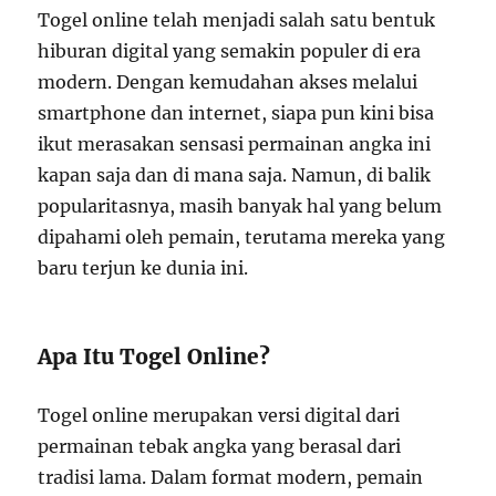
Togel online telah menjadi salah satu bentuk
hiburan digital yang semakin populer di era
modern. Dengan kemudahan akses melalui
smartphone dan internet, siapa pun kini bisa
ikut merasakan sensasi permainan angka ini
kapan saja dan di mana saja. Namun, di balik
popularitasnya, masih banyak hal yang belum
dipahami oleh pemain, terutama mereka yang
baru terjun ke dunia ini.
Apa Itu Togel Online?
Togel online merupakan versi digital dari
permainan tebak angka yang berasal dari
tradisi lama. Dalam format modern, pemain