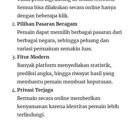
Semua bisa dilakukan secara online hanya
dengan beberapa klik.
Pilihan Pasaran Beragam
Pemain dapat memilih berbagai pasaran dari
berbagai negara, sehingga peluang dan
variasi permainan semakin luas.
Fitur Modern
Banyak platform menyediakan statistik,
prediksi angka, hingga riwayat hasil yang
membantu pemain membuat keputusan.
Privasi Terjaga
Bermain secara online memberikan
kenyamanan karena identitas pemain lebih
terlindungi.