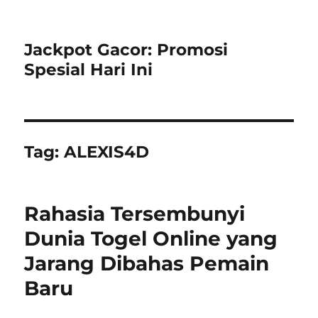
Jackpot Gacor: Promosi
Spesial Hari Ini
Tag:
ALEXIS4D
Rahasia Tersembunyi
Dunia Togel Online yang
Jarang Dibahas Pemain
Baru