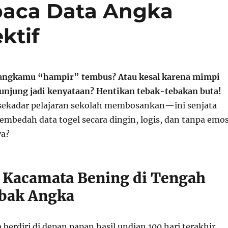
ca Data Angka
ktif
angkamu “hampir” tembus? Atau kesal karena mimpi
unjung jadi kenyataan? Hentikan tebak-tebakan buta!
 sekadar pelajaran sekolah membosankan—ini senjata
embedah data togel secara dingin, logis, dan tanpa emos
ya?
k: Kacamata Bening di Tengah
bak Angka
erdiri di depan papan hasil undian 100 hari terakhir.