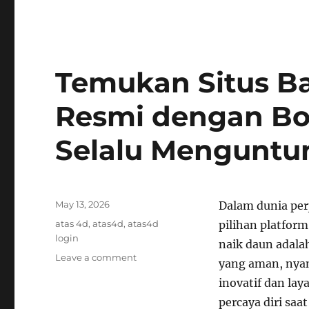
Temukan Situs Ba
Resmi dengan Bo
Selalu Mengunt
Posted
May 13, 2026
Dalam dunia per
on
Tags
atas 4d
,
atas4d
,
atas4d
pilihan platform
login
naik daun adala
on
Leave a comment
yang aman, nyam
Temukan
inovatif dan la
Situs
Bandar
percaya diri saa