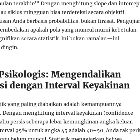
bulan terakhir?” Dengan menghitung slope dan intercep
u siklus mingguan bisa terdeteksi secara objektif.
san Anda berbasis probabilitas, bukan firasat. Pengujia
membedakan apakah pola yang muncul murni kebetulan
nifikan secara statistik. Ini bukan ramalan—ini
dingin.
Psikologis: Mengendalikan
si dengan Interval Keyakinan
stik yang paling diabaikan adalah kemampuannya
 Dengan menghitung interval keyakinan (confidence
tahu persis seberapa lebar kemungkinan angka keluar.
interval 95% untuk angka 45 adalah 40–50, Anda tak perl
nggu belum muncul. Statistik mengajarkan bahwa