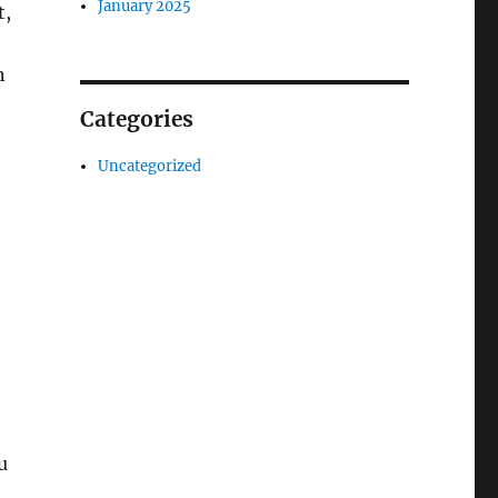
January 2025
t,
n
Categories
Uncategorized
u