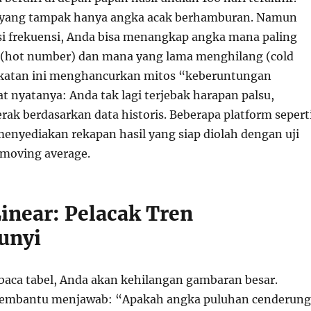
, yang tampak hanya angka acak berhamburan. Namun
si frekuensi, Anda bisa menangkap angka mana paling
 (hot number) dan mana yang lama menghilang (cold
katan ini menghancurkan mitos “keberuntungan
t nyatanya: Anda tak lagi terjebak harapan palsu,
rak berdasarkan data historis. Beberapa platform sepert
nyediakan rekapan hasil yang siap diolah dengan uji
 moving average.
Linear: Pelacak Tren
unyi
aca tabel, Anda akan kehilangan gambaran besar.
 membantu menjawab: “Apakah angka puluhan cenderung