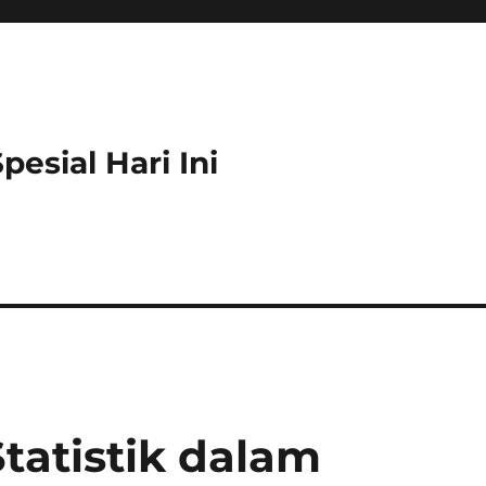
esial Hari Ini
tatistik dalam