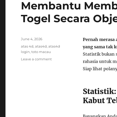
Membantu Memba
Togel Secara Obje
Posted
June 4, 2026
Pernah merasa 
on
Tags
atas 4d
,
atas4d
,
atas4d
yang sama tak k
login
,
toto macau
Statistik bukan
on
Leave a comment
rahasia untuk m
Mengulas
Siap lihat polan
Peran
Statistik
dalam
Membantu
Statisti
Membaca
Data
Kabut Te
Angka
Togel
Secara
Bayangkan Anda b