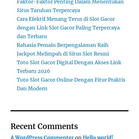
Faktor-Faktor Penting Dalam Menentukan
Situs Taruhan Terpercaya
Cara Efektif Menang Terus di Slot Gacor
dengan Link Slot Gacor Paling Terpercaya
dan Terbaru
Rahasia Pemain Berpengalaman Raih
Jackpot Melimpah di Situs Slot Resmi
Toto Slot Gacor Digital Dengan Akses Link
Terbaru 2026
Toto Slot Gacor Online Dengan Fitur Praktis
Dan Modern
Recent Comments
A WordPress Commenter
on
Hello world!