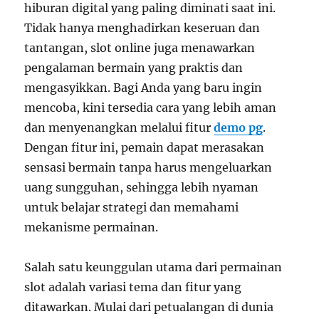
hiburan digital yang paling diminati saat ini.
Tidak hanya menghadirkan keseruan dan
tantangan, slot online juga menawarkan
pengalaman bermain yang praktis dan
mengasyikkan. Bagi Anda yang baru ingin
mencoba, kini tersedia cara yang lebih aman
dan menyenangkan melalui fitur
demo pg
.
Dengan fitur ini, pemain dapat merasakan
sensasi bermain tanpa harus mengeluarkan
uang sungguhan, sehingga lebih nyaman
untuk belajar strategi dan memahami
mekanisme permainan.
Salah satu keunggulan utama dari permainan
slot adalah variasi tema dan fitur yang
ditawarkan. Mulai dari petualangan di dunia