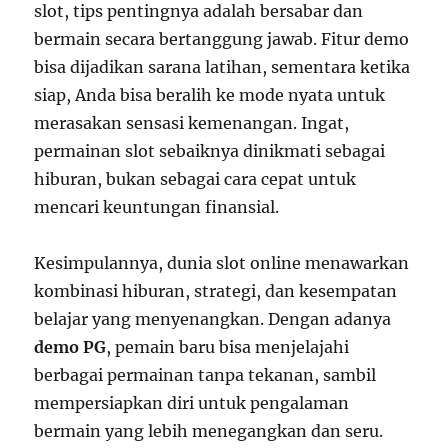
slot, tips pentingnya adalah bersabar dan
bermain secara bertanggung jawab. Fitur demo
bisa dijadikan sarana latihan, sementara ketika
siap, Anda bisa beralih ke mode nyata untuk
merasakan sensasi kemenangan. Ingat,
permainan slot sebaiknya dinikmati sebagai
hiburan, bukan sebagai cara cepat untuk
mencari keuntungan finansial.
Kesimpulannya, dunia slot online menawarkan
kombinasi hiburan, strategi, dan kesempatan
belajar yang menyenangkan. Dengan adanya
demo PG
, pemain baru bisa menjelajahi
berbagai permainan tanpa tekanan, sambil
mempersiapkan diri untuk pengalaman
bermain yang lebih menegangkan dan seru.