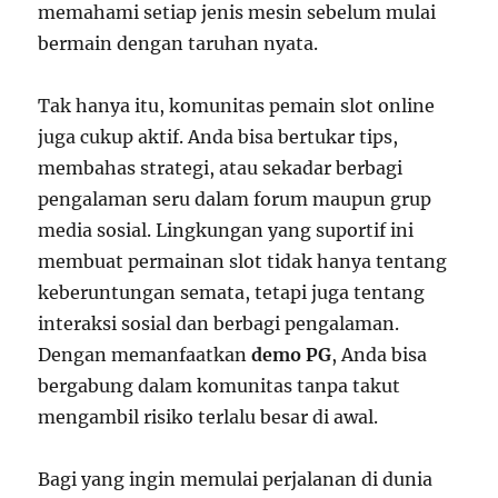
memahami setiap jenis mesin sebelum mulai
bermain dengan taruhan nyata.
Tak hanya itu, komunitas pemain slot online
juga cukup aktif. Anda bisa bertukar tips,
membahas strategi, atau sekadar berbagi
pengalaman seru dalam forum maupun grup
media sosial. Lingkungan yang suportif ini
membuat permainan slot tidak hanya tentang
keberuntungan semata, tetapi juga tentang
interaksi sosial dan berbagi pengalaman.
Dengan memanfaatkan
demo PG
, Anda bisa
bergabung dalam komunitas tanpa takut
mengambil risiko terlalu besar di awal.
Bagi yang ingin memulai perjalanan di dunia