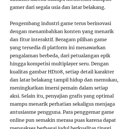
gamer dari segala usia dan latar belakang.
Pengembang industri game terus berinovasi
dengan menambahkan konten yang menarik
dan fitur interaktif. Beragam pilihan game
yang tersedia di platform ini menawarkan
pengalaman berbeda, dari petualangan epik
hingga kompetisi multiplayer seru. Dengan
kualitas gambar HD108, setiap detail karakter
dan latar belakang tampil hidup dan memukau,
meningkatkan imersi pemain dalam setiap
aksi. Selain itu, penyajian grafis yang optimal
mampu menarik perhatian sekaligus menjaga
antusiasme pengguna. Para penggemar game
online pun semakin merasa puas karena dapat
mengakses berbagai judul berkualitas tinggi