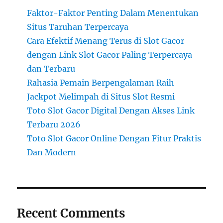
Faktor-Faktor Penting Dalam Menentukan
Situs Taruhan Terpercaya
Cara Efektif Menang Terus di Slot Gacor
dengan Link Slot Gacor Paling Terpercaya
dan Terbaru
Rahasia Pemain Berpengalaman Raih
Jackpot Melimpah di Situs Slot Resmi
Toto Slot Gacor Digital Dengan Akses Link
Terbaru 2026
Toto Slot Gacor Online Dengan Fitur Praktis
Dan Modern
Recent Comments