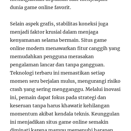
dunia game online favorit.
Selain aspek grafis, stabilitas koneksi juga
menjadi faktor krusial dalam menjaga
kenyamanan selama bermain. Situs game
online modern menawarkan fitur canggih yang
memudahkan pengguna merasakan
pengalaman lancar dan tanpa gangguan.
Teknologi terbaru ini memastikan setiap
momen seru berjalan mulus, mengurangi risiko
crash yang sering mengganggu. Melalui inovasi
ini, pemain dapat fokus pada strategi dan
keseruan tanpa harus khawatir kehilangan
momentum akibat kendala teknis. Keunggulan
ini menjadikan situs game online semakin
diminati karena mampu memenuhi harapan