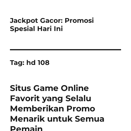
Jackpot Gacor: Promosi
Spesial Hari Ini
Tag:
hd 108
Situs Game Online
Favorit yang Selalu
Memberikan Promo
Menarik untuk Semua
Pemain