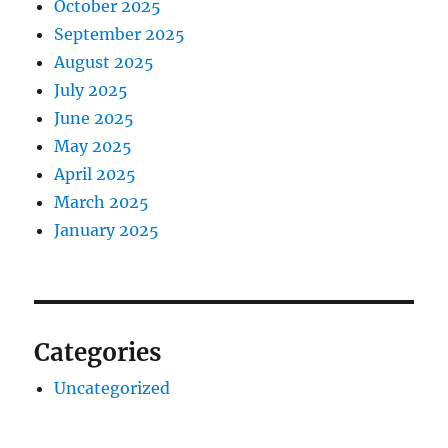
October 2025
September 2025
August 2025
July 2025
June 2025
May 2025
April 2025
March 2025
January 2025
Categories
Uncategorized