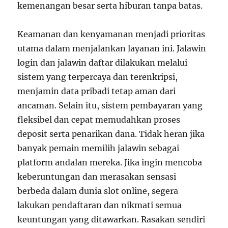
kemenangan besar serta hiburan tanpa batas.
Keamanan dan kenyamanan menjadi prioritas
utama dalam menjalankan layanan ini. Jalawin
login dan jalawin daftar dilakukan melalui
sistem yang terpercaya dan terenkripsi,
menjamin data pribadi tetap aman dari
ancaman. Selain itu, sistem pembayaran yang
fleksibel dan cepat memudahkan proses
deposit serta penarikan dana. Tidak heran jika
banyak pemain memilih jalawin sebagai
platform andalan mereka. Jika ingin mencoba
keberuntungan dan merasakan sensasi
berbeda dalam dunia slot online, segera
lakukan pendaftaran dan nikmati semua
keuntungan yang ditawarkan. Rasakan sendiri