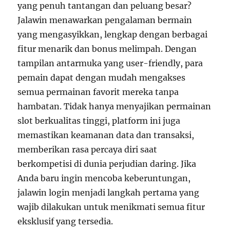
yang penuh tantangan dan peluang besar?
Jalawin menawarkan pengalaman bermain
yang mengasyikkan, lengkap dengan berbagai
fitur menarik dan bonus melimpah. Dengan
tampilan antarmuka yang user-friendly, para
pemain dapat dengan mudah mengakses
semua permainan favorit mereka tanpa
hambatan. Tidak hanya menyajikan permainan
slot berkualitas tinggi, platform ini juga
memastikan keamanan data dan transaksi,
memberikan rasa percaya diri saat
berkompetisi di dunia perjudian daring. Jika
Anda baru ingin mencoba keberuntungan,
jalawin login menjadi langkah pertama yang
wajib dilakukan untuk menikmati semua fitur
eksklusif yang tersedia.