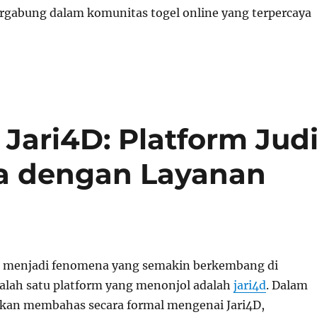
rgabung dalam komunitas togel online yang terpercaya
Jari4D: Platform Jud
ya dengan Layanan
ah menjadi fenomena yang semakin berkembang di
salah satu platform yang menonjol adalah
jari4d
. Dalam
a akan membahas secara formal mengenai Jari4D,