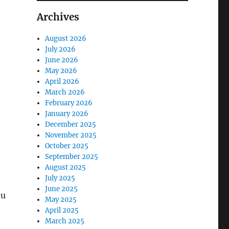
Archives
August 2026
July 2026
June 2026
May 2026
April 2026
March 2026
February 2026
January 2026
December 2025
November 2025
October 2025
September 2025
August 2025
July 2025
June 2025
tu
May 2025
April 2025
March 2025