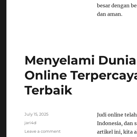
besar dengan be
dan aman.
Menyelami Dunia 
Online Terperca
Terbaik
Posted
July 15, 2025
Judi online tel
on
Tags
jari4d
Indonesia, dan 
on
Leave a comment
artikel ini, kit