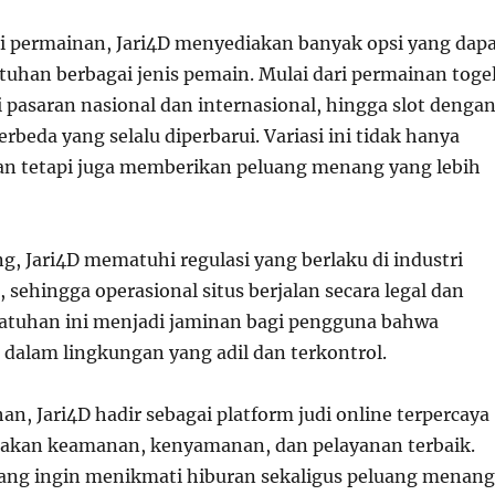
si permainan, Jari4D menyediakan banyak opsi yang dap
han berbagai jenis pemain. Mulai dari permainan toge
 pasaran nasional dan internasional, hingga slot denga
erbeda yang selalu diperbarui. Variasi ini tidak hanya
n tetapi juga memberikan peluang menang yang lebih
g, Jari4D mematuhi regulasi yang berlaku di industri
, sehingga operasional situs berjalan secara legal dan
patuhan ini menjadi jaminan bagi pengguna bahwa
dalam lingkungan yang adil dan terkontrol.
an, Jari4D hadir sebagai platform judi online terpercaya
kan keamanan, kenyamanan, dan pelayanan terbaik.
 yang ingin menikmati hiburan sekaligus peluang menang