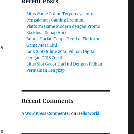
Recent Posts
Situs Game Online Terpercaya untuk
Pengalaman Gaming Premium
Platform Game Modern dengan Promo
Eksklusif Setiap Hari
Bonus Harian Tanpa Henti di Platform
Game Masa Kini
ka
Link Slot Online 2026 Pilihan Digital
dengan QRIS Cepat
Situs Slot Gacor Hari Ini Dengan Pilihan
Permainan Lengkap
Recent Comments
A WordPress Commenter
on
Hello world!
em