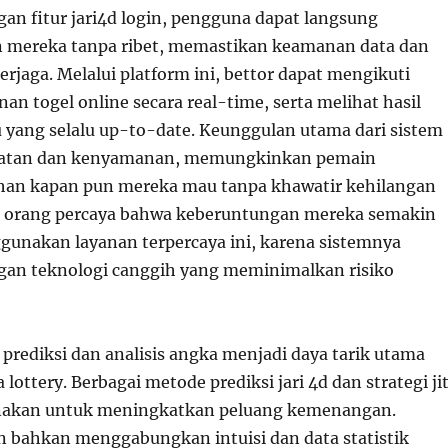
an fitur jari4d login, pengguna dapat langsung
 mereka tanpa ribet, memastikan keamanan data dan
terjaga. Melalui platform ini, bettor dapat mengikuti
an togel online secara real-time, serta melihat hasil
u yang selalu up-to-date. Keunggulan utama dari sistem
epatan dan kenyamanan, memungkinkan pemain
han kapan pun mereka mau tanpa khawatir kehilangan
k orang percaya bahwa keberuntungan mereka semakin
gunakan layanan terpercaya ini, karena sistemnya
ngan teknologi canggih yang meminimalkan risiko
k prediksi dan analisis angka menjadi daya tarik utama
 lottery. Berbagai metode prediksi jari 4d dan strategi ji
gunakan untuk meningkatkan peluang kemenangan.
 bahkan menggabungkan intuisi dan data statistik