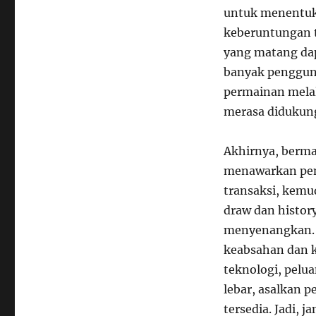
untuk menentuk
keberuntungan t
yang matang dap
banyak pengguna
permainan melal
merasa didukung
Akhirnya, bermai
menawarkan pen
transaksi, kemud
draw dan histor
menyenangkan. D
keabsahan dan 
teknologi, pelu
lebar, asalkan
tersedia. Jadi,