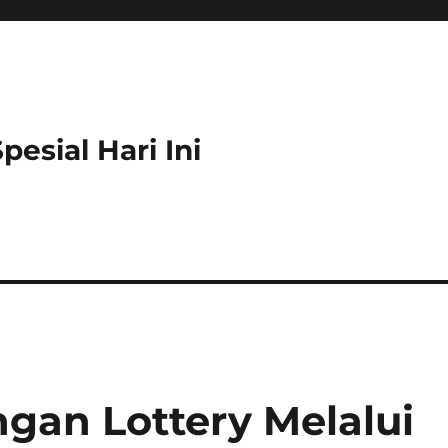
esial Hari Ini
gan Lottery Melalui