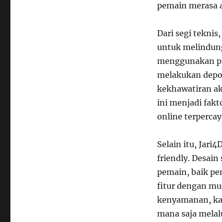
pemain merasa 
Dari segi tekni
untuk melindung
menggunakan pr
melakukan depo
kekhawatiran ak
ini menjadi fakt
online terpercay
Selain itu, Jari
friendly. Desa
pemain, baik pe
fitur dengan mu
kenyamanan, kar
mana saja melal