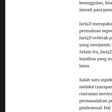
Menyelami
keunggulan, ke
Dunia
favorit para pem
Jari4D:
Platform
Judi
Jari4D merupaka
Online
permainan seper
Terpercaya
dengan
Jari4D terletak
Layanan
yang menjamin 
Terbaik
Selain itu, Jar
loyalitas yang
lama.
Salah satu aspe
melalui transpa
customer servic
permasalahan pe
profesional. Ha