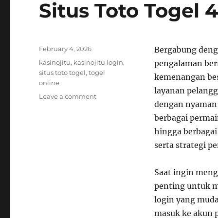
Situs Toto Togel 
Posted
February 4, 2026
Bergabung denga
on
Tags
kasinojitu
,
kasinojitu login
,
pengalaman berm
situs toto togel
,
togel
kemenangan besa
online
layanan pelangg
on
Leave a comment
dengan nyaman t
Maksimalkan
Bonus
berbagai permain
dan
hingga berbaga
Promo
serta strategi p
di
Situs
Toto
Saat ingin meng
Togel
penting untuk 
4D
login yang mud
masuk ke akun p