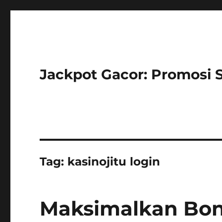
Jackpot Gacor: Promosi Sp
Tag:
kasinojitu login
Maksimalkan Bon