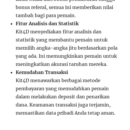
bonus referal, semua ini memberikan nilai
tambah bagi para pemain.
Fitur Analisis dan Statistik
Kit4D menyediakan fitur analisis dan
statistik yang membantu pemain untuk
memilih angka-angka jitu berdasarkan pola
yang ada. Ini memungkinkan pemain untuk
meningkatkan akurasi taruhan mereka.
Kemudahan Transaksi
Kit4D menawarkan berbagai metode
pembayaran yang memudahkan pemain
dalam melakukan deposit dan penarikan
dana. Keamanan transaksi juga terjamin,
memastikan data pribadi Anda tetap aman.