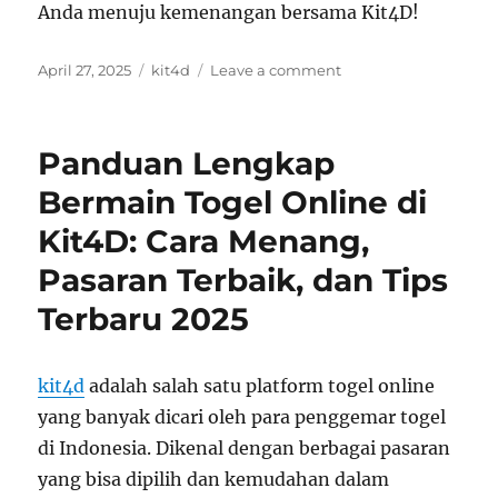
Anda menuju kemenangan bersama Kit4D!
Posted
Tags
on
April 27, 2025
kit4d
Leave a comment
on
Menangkan
Keberuntungan
Anda
Panduan Lengkap
dengan
Kit4D:
Bermain Togel Online di
Panduan
Kit4D: Cara Menang,
Togel
Online
Pasaran Terbaik, dan Tips
yang
Tepat
Terbaru 2025
kit4d
adalah salah satu platform togel online
yang banyak dicari oleh para penggemar togel
di Indonesia. Dikenal dengan berbagai pasaran
yang bisa dipilih dan kemudahan dalam