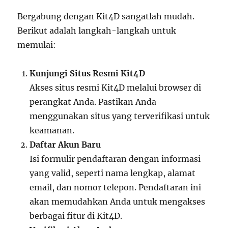
Bergabung dengan Kit4D sangatlah mudah.
Berikut adalah langkah-langkah untuk
memulai:
Kunjungi Situs Resmi Kit4D
Akses situs resmi Kit4D melalui browser di
perangkat Anda. Pastikan Anda
menggunakan situs yang terverifikasi untuk
keamanan.
Daftar Akun Baru
Isi formulir pendaftaran dengan informasi
yang valid, seperti nama lengkap, alamat
email, dan nomor telepon. Pendaftaran ini
akan memudahkan Anda untuk mengakses
berbagai fitur di Kit4D.