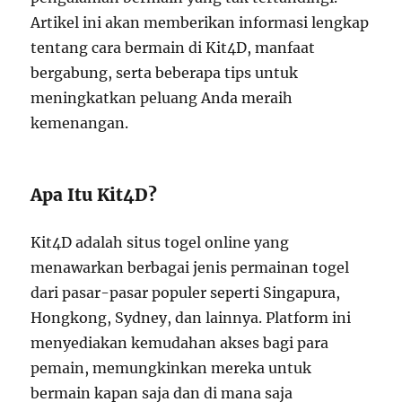
Artikel ini akan memberikan informasi lengkap
tentang cara bermain di Kit4D, manfaat
bergabung, serta beberapa tips untuk
meningkatkan peluang Anda meraih
kemenangan.
Apa Itu Kit4D?
Kit4D adalah situs togel online yang
menawarkan berbagai jenis permainan togel
dari pasar-pasar populer seperti Singapura,
Hongkong, Sydney, dan lainnya. Platform ini
menyediakan kemudahan akses bagi para
pemain, memungkinkan mereka untuk
bermain kapan saja dan di mana saja