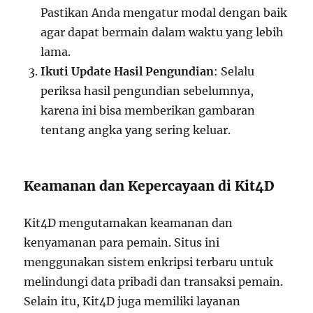
Pastikan Anda mengatur modal dengan baik
agar dapat bermain dalam waktu yang lebih
lama.
Ikuti Update Hasil Pengundian
: Selalu
periksa hasil pengundian sebelumnya,
karena ini bisa memberikan gambaran
tentang angka yang sering keluar.
Keamanan dan Kepercayaan di Kit4D
Kit4D mengutamakan keamanan dan
kenyamanan para pemain. Situs ini
menggunakan sistem enkripsi terbaru untuk
melindungi data pribadi dan transaksi pemain.
Selain itu, Kit4D juga memiliki layanan