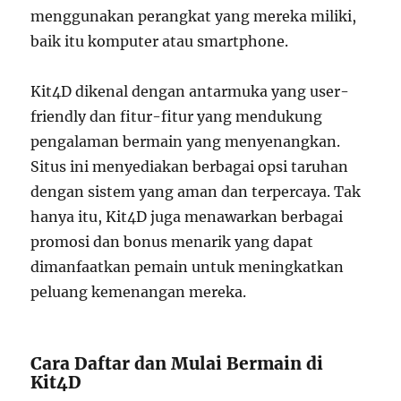
menggunakan perangkat yang mereka miliki,
baik itu komputer atau smartphone.
Kit4D dikenal dengan antarmuka yang user-
friendly dan fitur-fitur yang mendukung
pengalaman bermain yang menyenangkan.
Situs ini menyediakan berbagai opsi taruhan
dengan sistem yang aman dan terpercaya. Tak
hanya itu, Kit4D juga menawarkan berbagai
promosi dan bonus menarik yang dapat
dimanfaatkan pemain untuk meningkatkan
peluang kemenangan mereka.
Cara Daftar dan Mulai Bermain di
Kit4D