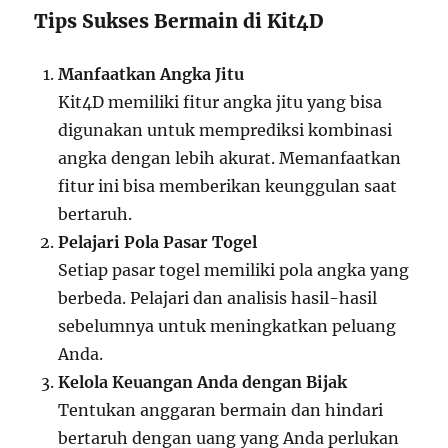
Tips Sukses Bermain di Kit4D
Manfaatkan Angka Jitu
Kit4D memiliki fitur angka jitu yang bisa
digunakan untuk memprediksi kombinasi
angka dengan lebih akurat. Memanfaatkan
fitur ini bisa memberikan keunggulan saat
bertaruh.
Pelajari Pola Pasar Togel
Setiap pasar togel memiliki pola angka yang
berbeda. Pelajari dan analisis hasil-hasil
sebelumnya untuk meningkatkan peluang
Anda.
Kelola Keuangan Anda dengan Bijak
Tentukan anggaran bermain dan hindari
bertaruh dengan uang yang Anda perlukan