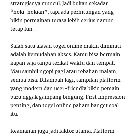
strategisnya muncul. Jadi bukan sekadar
“hoki-hokian”, tapi ada perhitungan yang
bikin permainan terasa lebih serius namun
tetap fun.
Salah satu alasan togel online makin diminati
adalah kemudahan akses. Kamu bisa bermain
kapan saja tanpa terikat waktu dan tempat.
Mau sambil ngopi pagi atau rebahan malam,
semua bisa. Ditambah lagi, tampilan platform
yang modern dan user-friendly bikin pemain
baru nggak gampang bingung. First impression
penting, dan togel online paham banget soal
itu.
Keamanan juga jadi faktor utama. Platform