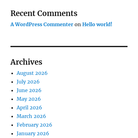
Recent Comments
A WordPress Commenter
on
Hello world!
Archives
August 2026
July 2026
June 2026
May 2026
April 2026
March 2026
February 2026
January 2026