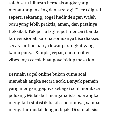
salah satu hiburan berbasis angka yang
menantang insting dan strategi. Di era digital
seperti sekarang, togel hadir dengan wajah
baru yang lebih praktis, aman, dan pastinya
fleksibel. Tak perlu lagi repot mencari bandar
konvensional, karena semuanya bisa diakses
secara online hanya lewat perangkat yang
kamu punya. Simple, cepat, dan no ribet—
vibes-nya cocok buat gaya hidup masa kini.
Bermain togel online bukan cuma soal
menebak angka secara acak. Banyak pemain
yang menganggapnya sebagai seni membaca
peluang. Mulai dari menganalisis pola angka,
mengikuti statistik hasil sebelumnya, sampai
mengatur modal dengan bijak. Di sinilah sisi