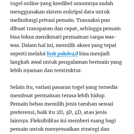
togel online yang kredibel umumnya sudah
menggunakan sistem enkripsi data untuk
melindungi privasi pemain. Transaksi pun
dibuat transparan dan cepat, sehingga pemain
bisa fokus menikmati permainan tanpa was-
was. Dalam hal ini, memilih akses yang tepat
seperti melalui
link pakde4d
bisa menjadi
langkah awal untuk pengalaman bermain yang
lebih nyaman dan terstruktur.
Selain itu, variasi pasaran togel yang tersedia
membuat permainan terasa lebih hidup.
Pemain bebas memilih jenis taruhan sesuai
preferensi, baik itu 2D, 3D, 4D, atau jenis
lainnya. Fleksibilitas ini memberi ruang bagi
pemain untuk menyesuaikan strategi dan