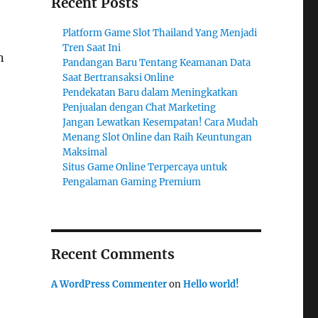
Recent Posts
Platform Game Slot Thailand Yang Menjadi
Tren Saat Ini
n
Pandangan Baru Tentang Keamanan Data
Saat Bertransaksi Online
Pendekatan Baru dalam Meningkatkan
Penjualan dengan Chat Marketing
Jangan Lewatkan Kesempatan! Cara Mudah
Menang Slot Online dan Raih Keuntungan
Maksimal
Situs Game Online Terpercaya untuk
Pengalaman Gaming Premium
Recent Comments
A WordPress Commenter
on
Hello world!