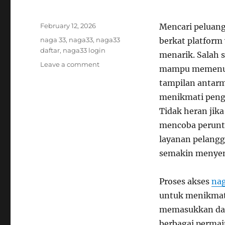
Posted
February 12, 2026
Mencari peluang
on
Tags
naga 33
,
naga33
,
naga33
berkat platfor
daftar
,
naga33 login
menarik. Salah 
on
Leave a comment
mampu memenuhi
Slot
tampilan antarm
Gacor
dengan
menikmati peng
Jackpot
Tidak heran jik
Progresif
mencoba perunt
layanan pelang
semakin menye
Proses akses
na
untuk menikmati
memasukkan data
berbagai permai