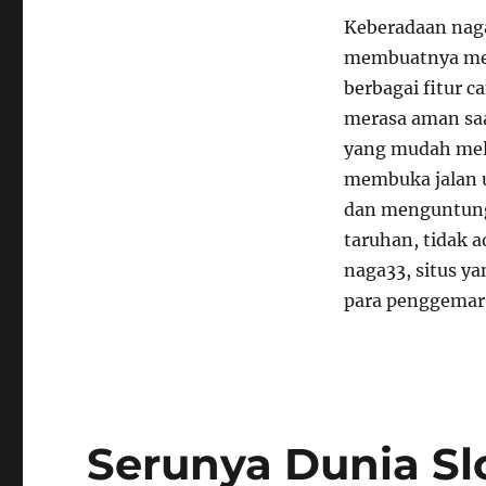
Keberadaan naga
membuatnya menj
berbagai fitur 
merasa aman sa
yang mudah mela
membuka jalan 
dan menguntungk
taruhan, tidak 
naga33, situs 
para penggemar 
Serunya Dunia Sl