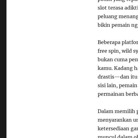
slot terasa adik
peluang menang 
bikin pemain n
Beberapa platfo
free spin, wild 
bukan cuma pem
kamu. Kadang ha
drastis—dan itu
sisi lain, pemai
permainan berba
Dalam memilih p
menyarankan un
ketersediaan ga
muncul dalam o