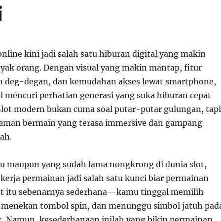
i
nline kini jadi salah satu hiburan digital yang makin
yak orang. Dengan visual yang makin mantap, fitur
in deg-degan, dan kemudahan akses lewat smartphone,
il mencuri perhatian generasi yang suka hiburan cepat
 Slot modern bukan cuma soal putar-putar gulungan, tapi
laman bermain yang terasa immersive dan gampang
ah.
u maupun yang sudah lama nongkrong di dunia slot,
erja permainan jadi salah satu kunci biar permainan
ot itu sebenarnya sederhana—kamu tinggal memilih
 menekan tombol spin, dan menunggu simbol jatuh pad
at. Namun, kesederhanaan inilah yang bikin permainan