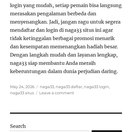
login yang mudah, setiap pemain bisa langsung
merasakan pengalaman berbeda dan
menyenangkan. Jadi, jangan ragu untuk segera
mendaftar dan login di naga33 situs ini agar
tidak ketinggalan berbagai promosi menarik
dan kesempatan memenangkan hadiah besar.
Dengan langkah mudah dan layanan lengkap,
naga33 siap membantu Anda meraih
keberuntungan dalam dunia perjudian daring.
Posted
Tags
May 24, 2026
naga33
,
naga33 daftar
,
naga33 login
,
on
on
naga33 situs
Leave a comment
Menangkan
Tantangan
Togel
Online
4D
Search
dengan