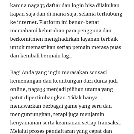
karena naga33 daftar dan login bisa dilakukan
kapan saja dan di mana saja, selama terhubung
ke internet. Platform ini benar-benar
memahami kebutuhan para pengguna dan
berkomitmen menghadirkan layanan terbaik
untuk memastikan setiap pemain merasa puas
dan kembali bermain lagi.
Bagi Anda yang ingin merasakan sensasi
kemenangan dan keuntungan dari dunia judi
online, naga33 menjadi pilihan utama yang
patut dipertimbangkan. Tidak hanya
menawarkan berbagai game yang seru dan
menguntungkan, tetapi juga menjamin
kenyamanan serta keamanan setiap transaksi.
Melalui proses pendaftaran yang cepat dan