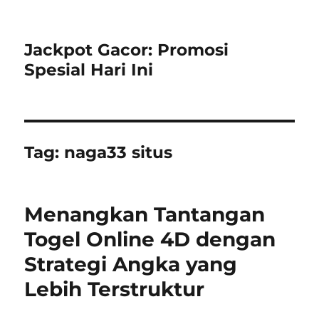
Jackpot Gacor: Promosi
Spesial Hari Ini
Tag:
naga33 situs
Menangkan Tantangan
Togel Online 4D dengan
Strategi Angka yang
Lebih Terstruktur