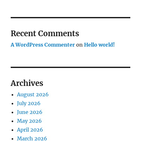
Recent Comments
A WordPress Commenter
on
Hello world!
Archives
August 2026
July 2026
June 2026
May 2026
April 2026
March 2026