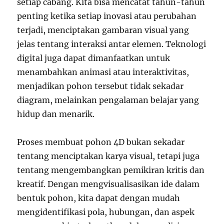
setiap cabang. Kita bisa mencatat tahun-tahun
penting ketika setiap inovasi atau perubahan
terjadi, menciptakan gambaran visual yang
jelas tentang interaksi antar elemen. Teknologi
digital juga dapat dimanfaatkan untuk
menambahkan animasi atau interaktivitas,
menjadikan pohon tersebut tidak sekadar
diagram, melainkan pengalaman belajar yang
hidup dan menarik.
Proses membuat pohon 4D bukan sekadar
tentang menciptakan karya visual, tetapi juga
tentang mengembangkan pemikiran kritis dan
kreatif. Dengan mengvisualisasikan ide dalam
bentuk pohon, kita dapat dengan mudah
mengidentifikasi pola, hubungan, dan aspek