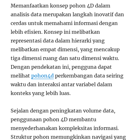
Memanfaatkan konsep pohon 4D dalam
analisis data merupakan langkah inovatif dan
cerdas untuk memahami informasi dengan
lebih efisien. Konsep ini melibatkan
representasi data dalam hierarki yang
melibatkan empat dimensi, yang mencakup
tiga dimensi ruang dan satu dimensi waktu.
Dengan pendekatan ini, pengguna dapat
melihat
pohon4d
perkembangan data seiring
waktu dan interaksi antar variabel dalam
konteks yang lebih luas.
Sejalan dengan peningkatan volume data,
penggunaan pohon 4D membantu
menyederhanakan kompleksitas informasi.
Struktur pohon memungkinkan navigasi yang