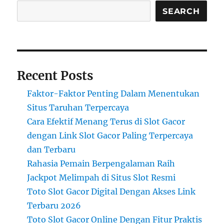
SEARCH
Recent Posts
Faktor-Faktor Penting Dalam Menentukan
Situs Taruhan Terpercaya
Cara Efektif Menang Terus di Slot Gacor
dengan Link Slot Gacor Paling Terpercaya
dan Terbaru
Rahasia Pemain Berpengalaman Raih
Jackpot Melimpah di Situs Slot Resmi
Toto Slot Gacor Digital Dengan Akses Link
Terbaru 2026
Toto Slot Gacor Online Dengan Fitur Praktis