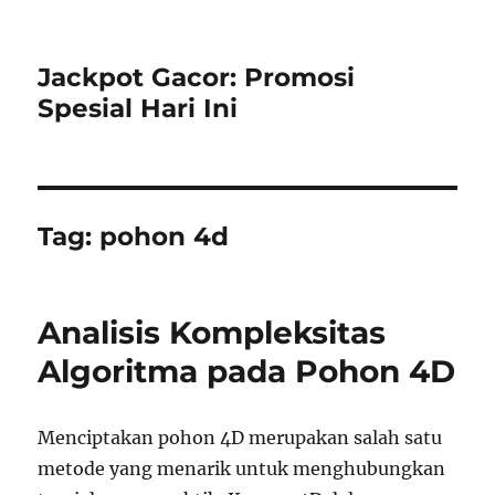
Jackpot Gacor: Promosi
Spesial Hari Ini
Tag:
pohon 4d
Analisis Kompleksitas
Algoritma pada Pohon 4D
Menciptakan pohon 4D merupakan salah satu
metode yang menarik untuk menghubungkan