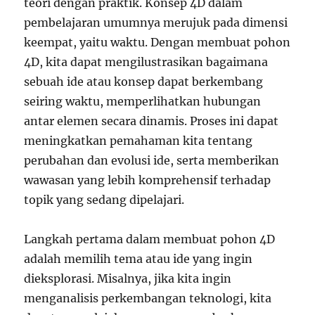
teori dengan praktik. Konsep 4D dalam
pembelajaran umumnya merujuk pada dimensi
keempat, yaitu waktu. Dengan membuat pohon
4D, kita dapat mengilustrasikan bagaimana
sebuah ide atau konsep dapat berkembang
seiring waktu, memperlihatkan hubungan
antar elemen secara dinamis. Proses ini dapat
meningkatkan pemahaman kita tentang
perubahan dan evolusi ide, serta memberikan
wawasan yang lebih komprehensif terhadap
topik yang sedang dipelajari.
Langkah pertama dalam membuat pohon 4D
adalah memilih tema atau ide yang ingin
dieksplorasi. Misalnya, jika kita ingin
menganalisis perkembangan teknologi, kita