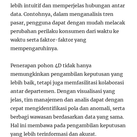
lebih intuitif dan memperjelas hubungan antar
data. Contohnya, dalam menganalisis tren
pasar, pengguna dapat dengan mudah melacak
perubahan perilaku konsumen dari waktu ke
waktu serta faktor-faktor yang
mempengaruhinya.
Penerapan pohon 4D tidak hanya
memungkinkan pengambilan keputusan yang
lebih baik, tetapi juga memfasilitasi kolaborasi
antar departemen. Dengan visualisasi yang
jelas, tim manajemen dan analis dapat dengan
cepat mengidentifikasi pola dan anomali, serta
berbagi wawasan berdasarkan data yang sama.
Hal ini membawa pada pengambilan keputusan
yang lebih terinformasi dan akurat.