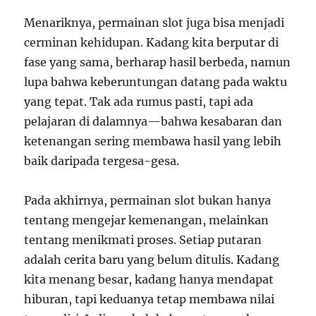
Menariknya, permainan slot juga bisa menjadi
cerminan kehidupan. Kadang kita berputar di
fase yang sama, berharap hasil berbeda, namun
lupa bahwa keberuntungan datang pada waktu
yang tepat. Tak ada rumus pasti, tapi ada
pelajaran di dalamnya—bahwa kesabaran dan
ketenangan sering membawa hasil yang lebih
baik daripada tergesa-gesa.
Pada akhirnya, permainan slot bukan hanya
tentang mengejar kemenangan, melainkan
tentang menikmati proses. Setiap putaran
adalah cerita baru yang belum ditulis. Kadang
kita menang besar, kadang hanya mendapat
hiburan, tapi keduanya tetap membawa nilai