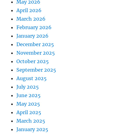
May 2026
April 2026
March 2026
February 2026
January 2026
December 2025
November 2025
October 2025
September 2025
August 2025
July 2025
June 2025
May 2025
April 2025
March 2025
January 2025