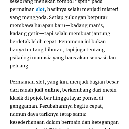
seseorang menekan tombol “spin” pada
permainan
slot
, hasilnya selalu menjadi misteri
yang menggoda. Setiap gulungan berputar
membawa harapan baru—kadang manis,
kadang getir—tapi selalu membuat jantung
berdetak lebih cepat. Fenomena ini bukan
hanya tentang hiburan, tapi juga tentang
psikologi manusia yang haus akan sensasi dan
peluang.
Permainan slot, yang kini menjadi bagian besar
dari ranah
judi online
, berkembang dari mesin
klasik di pojok bar hingga layar ponsel di
genggaman. Perubahannya begitu cepat,
namun daya tariknya tetap sama:
kesederhanaan dalam bermain dan ketegangan