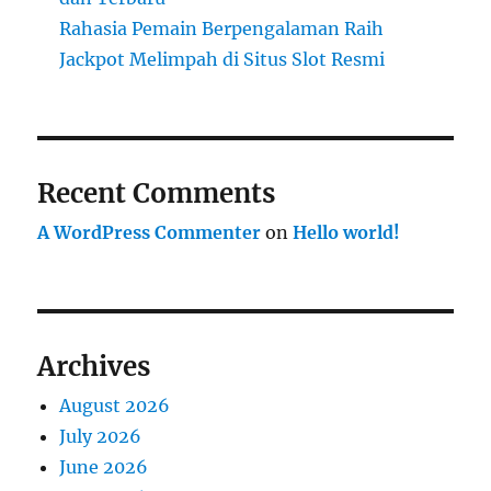
Rahasia Pemain Berpengalaman Raih
Jackpot Melimpah di Situs Slot Resmi
Recent Comments
A WordPress Commenter
on
Hello world!
Archives
August 2026
July 2026
June 2026