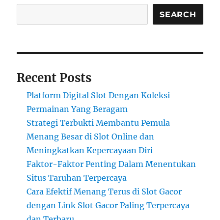
Sama
SEARCH
Recent Posts
Platform Digital Slot Dengan Koleksi
Permainan Yang Beragam
Strategi Terbukti Membantu Pemula
Menang Besar di Slot Online dan
Meningkatkan Kepercayaan Diri
Faktor-Faktor Penting Dalam Menentukan
Situs Taruhan Terpercaya
Cara Efektif Menang Terus di Slot Gacor
dengan Link Slot Gacor Paling Terpercaya
dan Terbaru