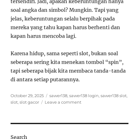
tersendiri. Jadi, apakah keberuntungan hanya
soal angka dan simbol? Mungkin. Tapi yang
jelas, keberuntungan selalu berpihak pada
mereka yang tahu kapan harus berhenti dan
kapan harus mencoba lagi.
Karena hidup, sama seperti slot, bukan soal
seberapa sering kita menekan tombol “spin”,
tapi seberapa bijak kita membaca tanda-tanda
di antara setiap putarannya.
Posted
Tags
October 29, 2025
sawer138
,
sawer138 login
,
sawer138 slot
,
on
on
slot
,
slot gacor
Leave a comment
Putaran
Keberuntungan
yang
Tak
Pernah
Search