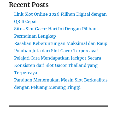
Recent Posts
Konsist
Link Slot Online 2026 Pilihan Digital dengan
QRIS Cepat
Situs Slot Gacor Hari Ini Dengan Pilihan
Permainan Lengkap
Rasakan Keberuntungan Maksimal dan Raup
Puluhan Juta dari Slot Gacor Terpercaya!
Pelajari Cara Mendapatkan Jackpot Secara
Konsisten dari Slot Gacor Thailand yang
Terpercaya
Panduan Menemukan Mesin Slot Berkualitas
dengan Peluang Menang Tinggi