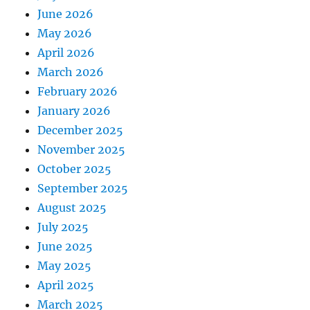
June 2026
May 2026
April 2026
March 2026
February 2026
January 2026
December 2025
November 2025
October 2025
September 2025
August 2025
July 2025
June 2025
May 2025
April 2025
March 2025