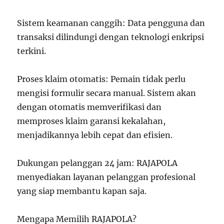
Sistem keamanan canggih: Data pengguna dan
transaksi dilindungi dengan teknologi enkripsi
terkini.
Proses klaim otomatis: Pemain tidak perlu
mengisi formulir secara manual. Sistem akan
dengan otomatis memverifikasi dan
memproses klaim garansi kekalahan,
menjadikannya lebih cepat dan efisien.
Dukungan pelanggan 24 jam: RAJAPOLA
menyediakan layanan pelanggan profesional
yang siap membantu kapan saja.
Mengapa Memilih RAJAPOLA?