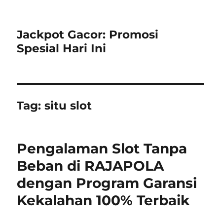
Jackpot Gacor: Promosi
Spesial Hari Ini
Tag:
situ slot
Pengalaman Slot Tanpa
Beban di RAJAPOLA
dengan Program Garansi
Kekalahan 100% Terbaik