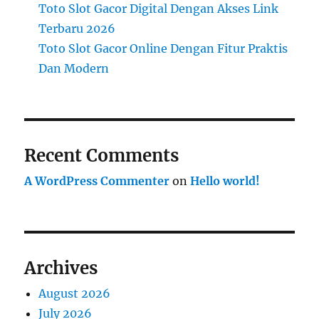
Toto Slot Gacor Digital Dengan Akses Link
Terbaru 2026
Toto Slot Gacor Online Dengan Fitur Praktis
Dan Modern
Recent Comments
A WordPress Commenter
on
Hello world!
Archives
August 2026
July 2026