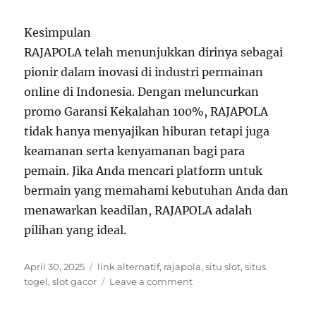
Kesimpulan
RAJAPOLA telah menunjukkan dirinya sebagai
pionir dalam inovasi di industri permainan
online di Indonesia. Dengan meluncurkan
promo Garansi Kekalahan 100%, RAJAPOLA
tidak hanya menyajikan hiburan tetapi juga
keamanan serta kenyamanan bagi para
pemain. Jika Anda mencari platform untuk
bermain yang memahami kebutuhan Anda dan
menawarkan keadilan, RAJAPOLA adalah
pilihan yang ideal.
Posted
Tags
April 30, 2025
link alternatif
,
rajapola
,
situ slot
,
situs
on
on
togel
,
slot gacor
Leave a comment
Pengalaman
Slot