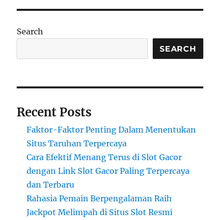
Tanpa
Beban
di
Search
RAJAPOLA
dengan
SEARCH
Program
Garansi
Kekalahan
100%
Terbaik
Recent Posts
Faktor-Faktor Penting Dalam Menentukan
Situs Taruhan Terpercaya
Cara Efektif Menang Terus di Slot Gacor
dengan Link Slot Gacor Paling Terpercaya
dan Terbaru
Rahasia Pemain Berpengalaman Raih
Jackpot Melimpah di Situs Slot Resmi