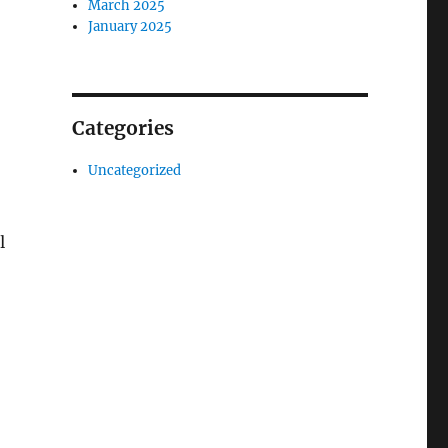
March 2025
January 2025
Categories
Uncategorized
l