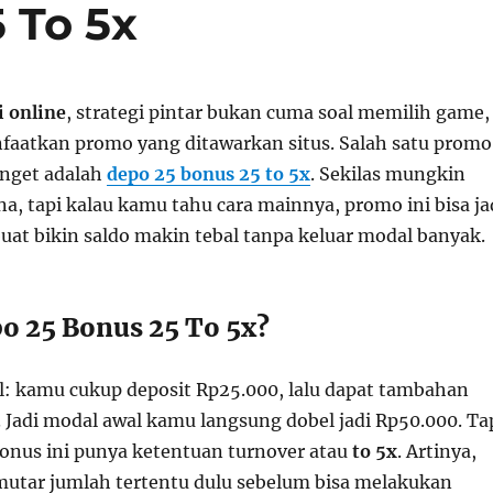
 To 5x
i online
, strategi pintar bukan cuma soal memilih game,
faatkan promo yang ditawarkan situs. Salah satu promo
anget adalah
depo 25 bonus 25 to 5x
. Sekilas mungkin
na, tapi kalau kamu tahu cara mainnya, promo ini bisa ja
uat bikin saldo makin tebal tanpa keluar modal banyak.
po 25 Bonus 25 To 5x?
l: kamu cukup deposit Rp25.000, lalu dapat tambahan
 Jadi modal awal kamu langsung dobel jadi Rp50.000. Ta
bonus ini punya ketentuan turnover atau
to 5x
. Artinya,
utar jumlah tertentu dulu sebelum bisa melakukan