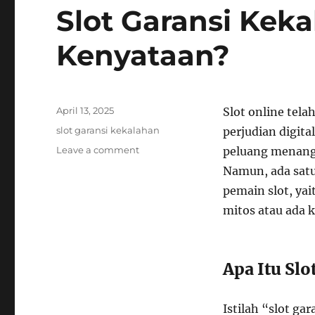
Slot Garansi Keka
Kenyataan?
Posted
April 13, 2025
Slot online tela
on
Tags
slot garansi kekalahan
perjudian digita
on
Leave a comment
peluang menang b
Slot
Namun, ada satu
Garansi
pemain slot, yai
Kekalahan:
Mitos
mitos atau ada k
atau
Kenyataan?
Apa Itu Sl
Istilah “slot g