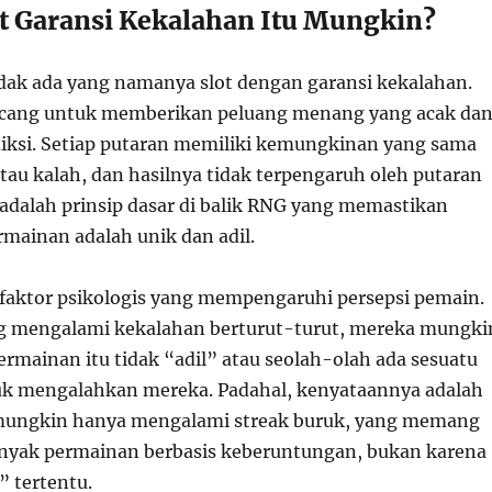
t Garansi Kekalahan Itu Mungkin?
tidak ada yang namanya slot dengan garansi kekalahan.
ancang untuk memberikan peluang menang yang acak da
ediksi. Setiap putaran memiliki kemungkinan yang sama
au kalah, dan hasilnya tidak terpengaruh oleh putaran
 adalah prinsip dasar di balik RNG yang memastikan
rmainan adalah unik dan adil.
aktor psikologis yang mempengaruhi persepsi pemain.
ng mengalami kekalahan berturut-turut, mereka mungki
rmainan itu tidak “adil” atau seolah-olah ada sesuatu
uk mengalahkan mereka. Padahal, kenyataannya adalah
ungkin hanya mengalami streak buruk, yang memang
anyak permainan berbasis keberuntungan, bukan karena
” tertentu.