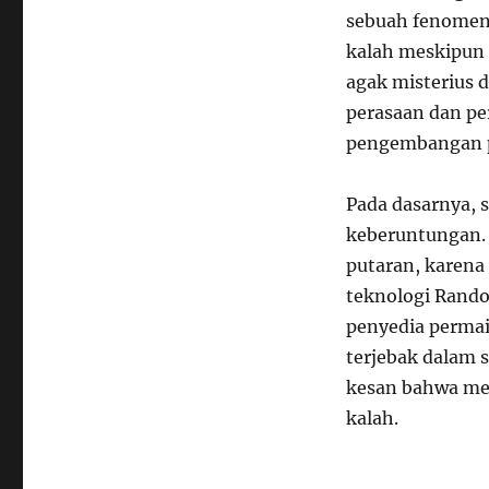
sebuah fenomen
kalah meskipun 
agak misterius 
perasaan dan per
pengembangan 
Pada dasarnya, 
keberuntungan. 
putaran, karena 
teknologi Rand
penyedia perma
terjebak dalam 
kesan bahwa me
kalah.