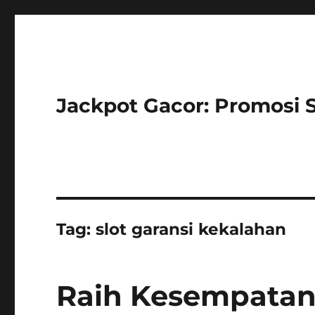
Jackpot Gacor: Promosi Sp
Tag:
slot garansi kekalahan
Raih Kesempata