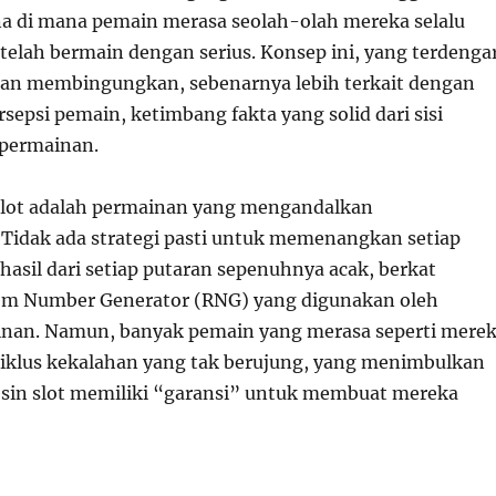
a di mana pemain merasa seolah-olah mereka selalu
telah bermain dengan serius. Konsep ini, yang terdenga
dan membingungkan, sebenarnya lebih terkait dengan
sepsi pemain, ketimbang fakta yang solid dari sisi
permainan.
slot adalah permainan yang mengandalkan
Tidak ada strategi pasti untuk memenangkan setiap
hasil dari setiap putaran sepenuhnya acak, berkat
om Number Generator (RNG) yang digunakan oleh
inan. Namun, banyak pemain yang merasa seperti mere
siklus kekalahan yang tak berujung, yang menimbulkan
sin slot memiliki “garansi” untuk membuat mereka