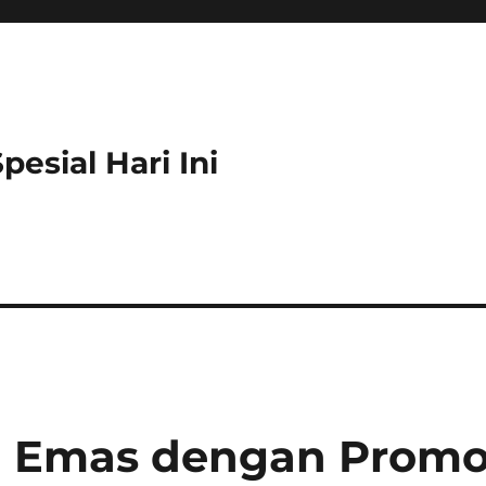
esial Hari Ini
n Emas dengan Prom