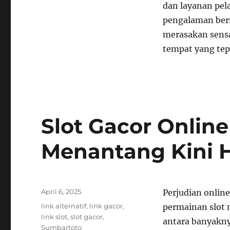
dan layanan pe
pengalaman ber
merasakan sensa
tempat yang tep
Slot Gacor Onlin
Menantang Kini H
Posted
April 6, 2025
Perjudian onlin
on
Tags
link alternatif
,
link gacor
,
permainan slot m
link slot
,
slot gacor
,
antara banyakny
Sumbartoto