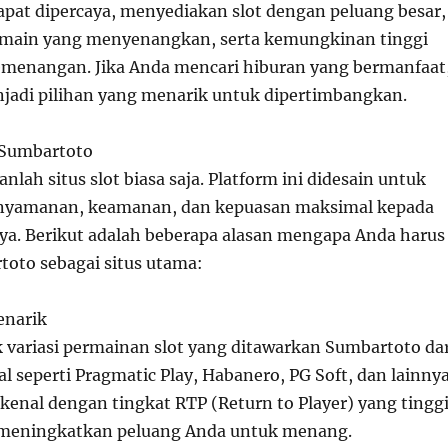
apat dipercaya, menyediakan slot dengan peluang besar,
main yang menyenangkan, serta kemungkinan tinggi
menangan. Jika Anda mencari hiburan yang bermanfaat
adi pilihan yang menarik untuk dipertimbangkan.
 Sumbartoto
lah situs slot biasa saja. Platform ini didesain untuk
yamanan, keamanan, dan kepuasan maksimal kepada
a. Berikut adalah beberapa alasan mengapa Anda harus
oto sebagai situs utama:
enarik
 variasi permainan slot yang ditawarkan Sumbartoto dar
l seperti Pragmatic Play, Habanero, PG Soft, dan lainnya
kenal dengan tingkat RTP (Return to Player) yang tinggi
a meningkatkan peluang Anda untuk menang.