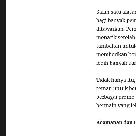
Salah satu alas
bagi banyak pem
ditawarkan. Pem
menarik setelah
tambahan untuk 
memberikan bo
lebih banyak ua
Tidak hanya itu
teman untuk be
berbagai promo 
bermain yang l
Keamanan dan L