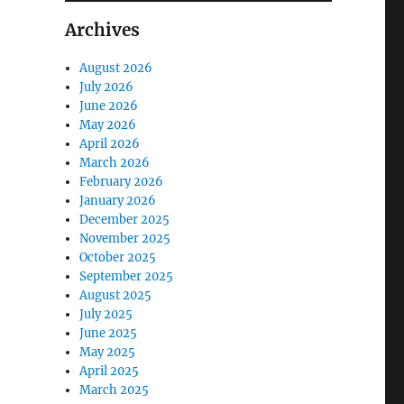
Archives
August 2026
July 2026
June 2026
May 2026
April 2026
March 2026
February 2026
January 2026
December 2025
November 2025
October 2025
September 2025
August 2025
July 2025
June 2025
May 2025
April 2025
March 2025