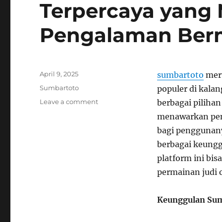
Terpercaya yang
Pengalaman Berm
Posted
April 9, 2025
sumbartoto
meru
on
Tags
Sumbartoto
populer di kala
on
Leave a comment
berbagai pilih
Sumbartoto:
menawarkan pe
Platform
bagi penggunany
Judi
Online
berbagai keungg
Terpercaya
platform ini bis
yang
permainan judi o
Menyediakan
Pengalaman
Bermain
Keunggulan Su
Tak
Terlupakan