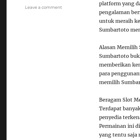
platform yang d
on
Leave a comment
pengalaman ber
Slot
Gacor
untuk meraih ke
Online
Sumbartoto menj
yang
Asyik
dan
Alasan Memilih
Menantang
Sumbartoto bukan
Kini
memberikan ken
Hadir
di
para penggunany
Sumbartoto
memilih Sumbart
Beragam Slot M
Terdapat banyak
penyedia terkena
Permainan ini di
yang tentu saj