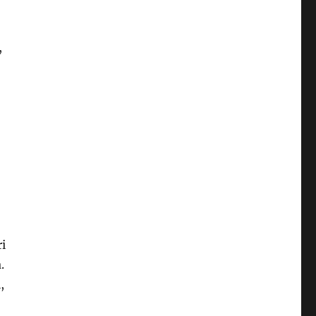
,
i
.
,