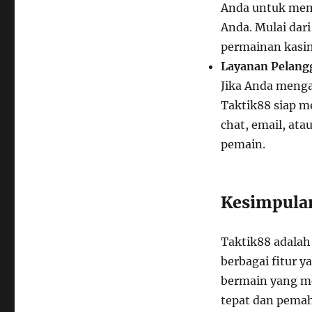
Anda untuk memi
Anda. Mulai dar
permainan kasin
Layanan Pelang
Jika Anda menga
Taktik88 siap m
chat, email, at
pemain.
Kesimpula
Taktik88 adalah
berbagai fitur
bermain yang m
tepat dan pema