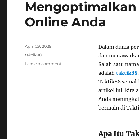
Mengoptimalkan
Online Anda
Posted
April 29, 2025
Dalam dunia per
on
Tags
taktik88
dan menawarkan 
on
Leave a comment
Salah satu nama
Taktik88:
adalah
taktik88
Cara
Taktik88 semaki
Terbaik
Mengoptimalkan
artikel ini, ki
Pengalaman
Anda meningka
Judi
bermain di Takt
Online
Anda
Apa Itu Ta