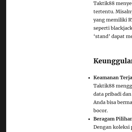
Taktik88 menye
tertentu. Misal
yang memiliki R
seperti blackjack
‘stand’ dapat 
Keunggulan
Keamanan Terj
Taktik88 mengg
data pribadi da
Anda bisa berma
bocor.
Beragam Piliha
Dengan koleksi