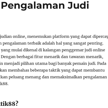
 Pengalaman Judi
judian online, menemukan platform yang dapat diperca
pengalaman terbaik adalah hal yang sangat penting.
 yang mulai dikenal di kalangan penggemar judi online
. Dengan berbagai fitur menarik dan tawaran menarik,
n menjadi pilihan utama bagi banyak pemain judi. Pada
ta akan membahas beberapa taktik yang dapat membantu
tkan peluang menang dan memaksimalkan pengalaman
ik88.
ktik88?