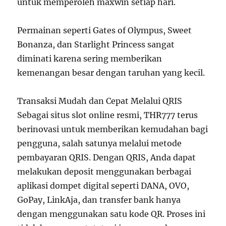
untuk memperoleh maxwin setiap hari.
Permainan seperti Gates of Olympus, Sweet
Bonanza, dan Starlight Princess sangat
diminati karena sering memberikan
kemenangan besar dengan taruhan yang kecil.
Transaksi Mudah dan Cepat Melalui QRIS
Sebagai situs slot online resmi, THR777 terus
berinovasi untuk memberikan kemudahan bagi
pengguna, salah satunya melalui metode
pembayaran QRIS. Dengan QRIS, Anda dapat
melakukan deposit menggunakan berbagai
aplikasi dompet digital seperti DANA, OVO,
GoPay, LinkAja, dan transfer bank hanya
dengan menggunakan satu kode QR. Proses ini