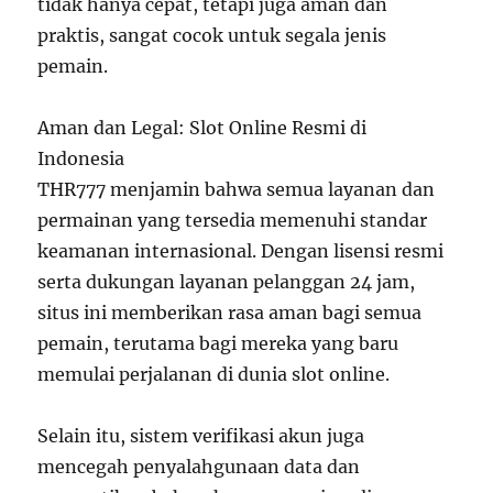
tidak hanya cepat, tetapi juga aman dan
praktis, sangat cocok untuk segala jenis
pemain.
Aman dan Legal: Slot Online Resmi di
Indonesia
THR777 menjamin bahwa semua layanan dan
permainan yang tersedia memenuhi standar
keamanan internasional. Dengan lisensi resmi
serta dukungan layanan pelanggan 24 jam,
situs ini memberikan rasa aman bagi semua
pemain, terutama bagi mereka yang baru
memulai perjalanan di dunia slot online.
Selain itu, sistem verifikasi akun juga
mencegah penyalahgunaan data dan