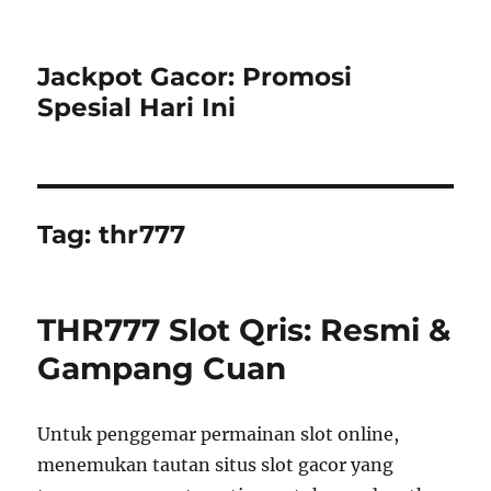
Jackpot Gacor: Promosi
Spesial Hari Ini
Tag:
thr777
THR777 Slot Qris: Resmi &
Gampang Cuan
Untuk penggemar permainan slot online,
menemukan tautan situs slot gacor yang