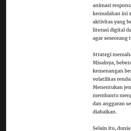
animasi responsi
kemudahan ini s
aktivitas yang b
literasi digital
agar seseorang t
Strategi memaha
Misalnya, beber
kemenangan besa
volatilitas ren
Menentukan jeni
membantu mengat
dan anggaran se
diabaikan.
Selain itu, dunia