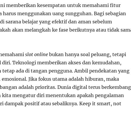
r ini memberikan kesempatan untuk memahami fitur
a harus menggunakan uang sungguhan. Bagi sebagian
di sarana belajar yang efektif dan aman sebelum
ah akan melangkah ke fase berikutnya atau tidak sam
, memahami
slot online
bukan hanya soal peluang, tetapi
ol diri. Teknologi memberikan akses dan kemudahan,
n tetap ada di tangan pengguna. Ambil pendekatan yang
emosional. Jika fokus utama adalah hiburan, maka
angan adalah prioritas. Dunia digital terus berkembang
kita mengatur diri menentukan apakah pengalaman
 dampak positif atau sebaliknya. Keep it smart, not