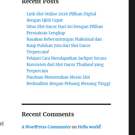
Recent Posts
Link Slot Online 2026 Pilihan Digital
dengan QRIS Cepat
Situs Slot Gacor Hari Ini Dengan Pilihan
Permainan Lengkap
Rasakan Keberuntungan Maksimal dan
Raup Puluhan Juta dari Slot Gacor
Terpercaya!
Pelajari Cara Mendapatkan Jackpot Secara
Konsisten dari Slot Gacor Thailand yang
Terpercaya
Panduan Menemukan Mesin Slot
Berkualitas dengan Peluang Menang Tinggi
Recent Comments
ri
A WordPress Commenter
on
Hello world!