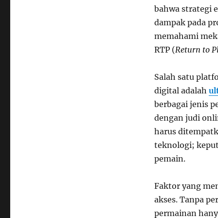
bahwa strategi 
dampak pada pro
memahami mekan
RTP (
Return to P
Salah satu plat
digital adalah
ul
berbagai jenis 
dengan judi onl
harus ditempatk
teknologi; kepu
pemain.
Faktor yang m
akses. Tanpa pe
permainan hanya