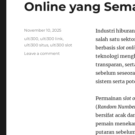
Online yang Sem
Posted
November 10, 2025
Industri hibura
on
Tags
ulti300
,
ulti300 link
,
salah satu sekt
ulti300 situs
,
ulti300 slot
berbasis
slot onl
on
Leave a comment
teknologi mengh
Strategi
transparan, ser
Visioner
Memahami
sebelum seseora
Slot
sistem serta pot
Online
yang
Semakin
Permainan
slot 
Canggih
(
Random Number
bersifat acak da
pemain menekan 
putaran sebelum