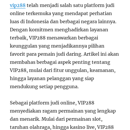
vip288
telah menjadi salah satu platform judi
online terkemuka yang mendapat perhatian
luas di Indonesia dan berbagai negara lainnya.
Dengan komitmen menghadirkan layanan
terbaik, VIP288 menawarkan berbagai
keunggulan yang menjadikannya pilihan
favorit para pemain judi daring. Artikel ini akan
membahas berbagai aspek penting tentang
VIP288, mulai dari fitur unggulan, keamanan,
hingga layanan pelanggan yang siap
mendukung setiap pengguna.
Sebagai platform judi online, VIP288
menyediakan ragam permainan yang lengkap
dan menarik. Mulai dari permainan slot,
taruhan olahraga, hingga kasino live, VIP288