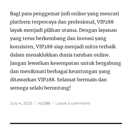
Bagi para penggemar judi online yang mencari
platform terpercaya dan profesional, VIP288
layak menjadi pilihan utama. Dengan layanan
yang terus berkembang dan inovasi yang
konsisten, VIP288 siap menjadi mitra terbaik
dalam menaklukkan dunia taruhan online.
Jangan lewatkan kesempatan untuk bergabung
dan menikmati berbagai keuntungan yang
ditawarkan VIP288. Selamat bermain dan
semoga selalu beruntung!
Posted
Tags
on
July 4, 2025
vip288
Leave a comment
on
VIP288:
Solusi
Terpercaya
dan