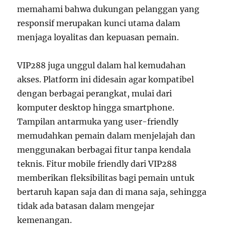
memahami bahwa dukungan pelanggan yang
responsif merupakan kunci utama dalam
menjaga loyalitas dan kepuasan pemain.
VIP288 juga unggul dalam hal kemudahan
akses. Platform ini didesain agar kompatibel
dengan berbagai perangkat, mulai dari
komputer desktop hingga smartphone.
Tampilan antarmuka yang user-friendly
memudahkan pemain dalam menjelajah dan
menggunakan berbagai fitur tanpa kendala
teknis. Fitur mobile friendly dari VIP288
memberikan fleksibilitas bagi pemain untuk
bertaruh kapan saja dan di mana saja, sehingga
tidak ada batasan dalam mengejar
kemenangan.